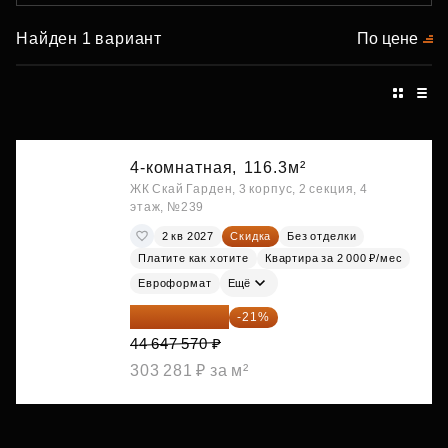
Найден 1 вариант
По цене
4-комнатная,
116.3м²
ЖК Скай Гарден, 3 корпус, 2 секция, 4
этаж, №239
2 кв 2027
Скидка
Без отделки
Платите как хотите
Квартира за 2 000 ₽/мес
Евроформат
Ещё
35 271 580 ₽
-21%
44 647 570 ₽
303 281 ₽ за м²