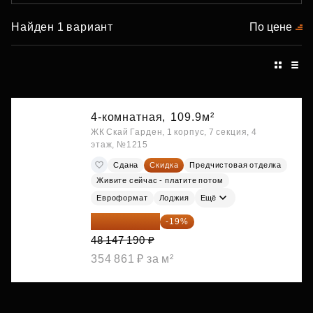
Найден 1 вариант
По цене
4-комнатная,
109.9м²
ЖК Скай Гарден, 1 корпус, 7 секция, 4
этаж, №1215
Сдана
Скидка
Предчистовая отделка
Живите сейчас - платите потом
Евроформат
Лоджия
Ещё
38 999 224 ₽
-19%
48 147 190 ₽
354 861 ₽ за м²