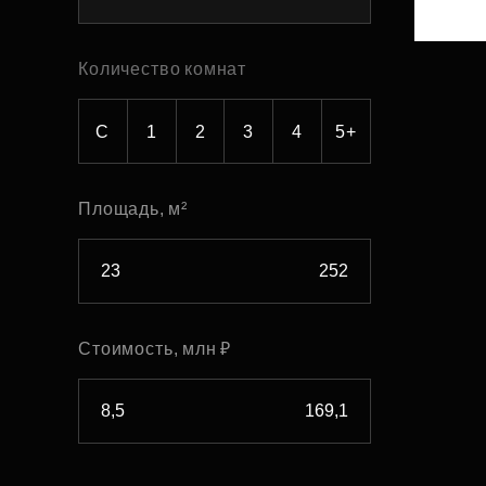
Рефинансирование
Количество комнат
С
1
2
3
4
5+
Площадь, м²
Стоимость, млн ₽