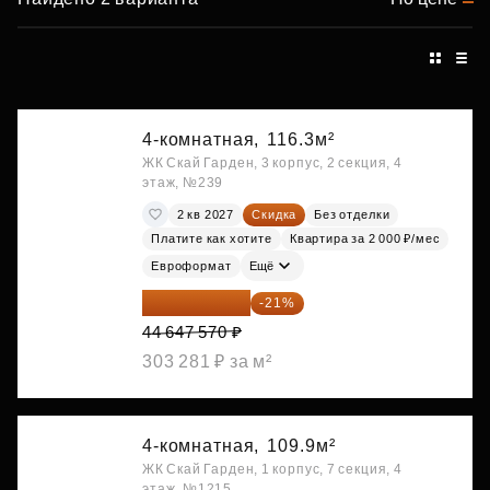
4-комнатная,
116.3м²
ЖК Скай Гарден, 3 корпус, 2 секция, 4
этаж, №239
2 кв 2027
Скидка
Без отделки
Платите как хотите
Квартира за 2 000 ₽/мес
Евроформат
Ещё
35 271 580 ₽
-21%
44 647 570 ₽
303 281 ₽ за м²
4-комнатная,
109.9м²
ЖК Скай Гарден, 1 корпус, 7 секция, 4
этаж, №1215