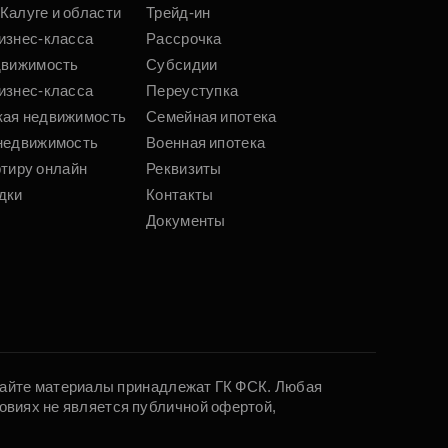
Калуге и области
Трейд-ин
изнес-класса
Рассрочка
движимость
Субсидии
изнес-класса
Переуступка
кая недвижимость
Семейная ипотека
недвижимость
Военная ипотека
ртиру онлайн
Реквизиты
дки
Контакты
Документы
 сайте материалы принадлежат ГК ФСК. Любая
овиях не является публичной офертой,