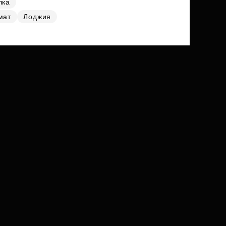
лка
мат
Лоджия