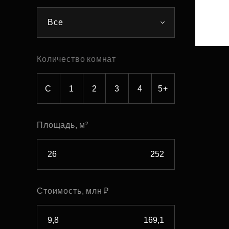
Рефинансирование
Все
Количество комнат
С
1
2
3
4
5+
Площадь, м²
Стоимость, млн ₽