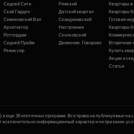
Сидней Сити
Римский
Квартиры в 
Скай Гарден
Датский квартал
Квартиры б
Симоновский Вал
Скандинавский
Готовая не
Архитектор
Настроение
Квартиры б
Роттердам
Сколковский
Коммерчес
Сидней Прайм
Движение. Говорово
Вторичная 
Режиссер
Купить ква
Акции и ски
Статьи
5) и еще 38 ипотечных программ. Все права на публикуемые на
т исключительно информационный характер и ни при каких усл