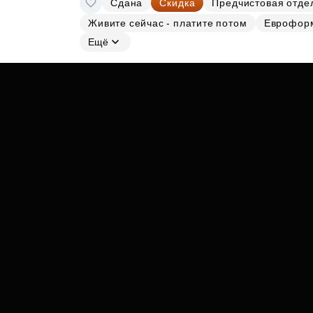
Сдана
Скидка
Предчистовая отде
Субсидии
Живите сейчас - платите потом
Еврофор
Ещё