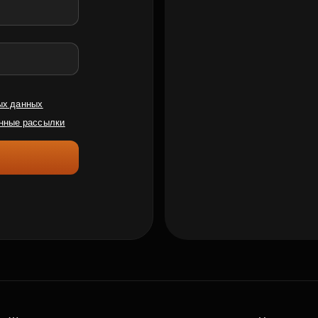
ых данных
нные рассылки