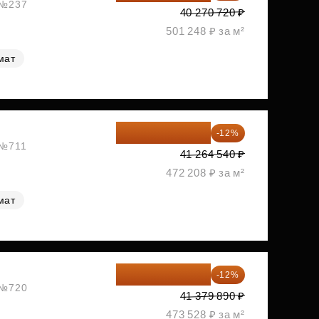
, №237
40 270 720 ₽
501 248 ₽ за м²
мат
36 312 795 ₽
-12%
 №711
41 264 540 ₽
472 208 ₽ за м²
мат
36 414 303 ₽
-12%
, №720
41 379 890 ₽
473 528 ₽ за м²