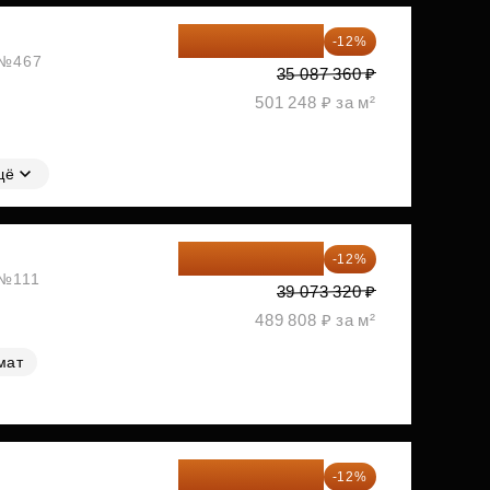
30 876 877 ₽
-12%
, №467
35 087 360 ₽
501 248 ₽ за м²
щё
34 384 522 ₽
-12%
 №111
39 073 320 ₽
489 808 ₽ за м²
мат
35 438 234 ₽
-12%