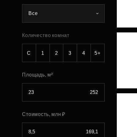
Рефинансирование
Все
Количество комнат
С
1
2
3
4
5+
Площадь, м²
Стоимость, млн ₽