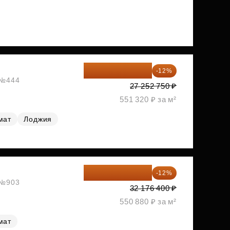
23 982 420 ₽
-12%
, №444
27 252 750 ₽
551 320 ₽ за м²
мат
Лоджия
28 315 232 ₽
-12%
, №903
32 176 400 ₽
550 880 ₽ за м²
мат