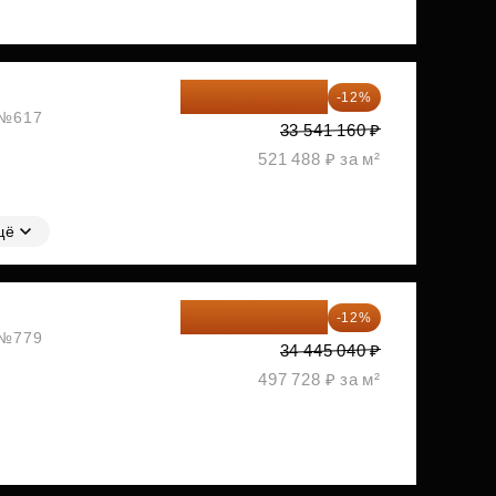
29 516 221 ₽
-12%
, №617
33 541 160 ₽
521 488 ₽ за м²
щё
30 311 635 ₽
-12%
, №779
34 445 040 ₽
497 728 ₽ за м²