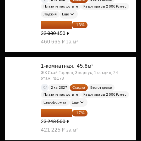
Платите как хотите
Квартира за 2 000 ₽/мес
Лоджия
Ещё
19 209 731 ₽
-13%
22 080 150 ₽
460 665 ₽ за м²
1-комнатная,
45.8м²
ЖК Скай Гарден, 3 корпус, 1 секция, 24
этаж, №178
2 кв 2027
Скидка
Без отделки
Платите как хотите
Квартира за 2 000 ₽/мес
Евроформат
Ещё
19 292 105 ₽
-17%
23 243 500 ₽
421 225 ₽ за м²