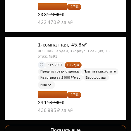
19 349 126 ₽
-17%
23 312 200 ₽
422 470 ₽ за м²
1-комнатная,
45.8м²
ЖК Скай Гарден, 3 корпус, 1 секция, 13
этаж, №91
2 кв 2027
Скидка
Предчистовая отделка
Платите как хотите
Квартира за 2 000 ₽/мес
Евроформат
Ещё
20 014 371 ₽
-17%
24 113 700 ₽
436 995 ₽ за м²
Показать еще