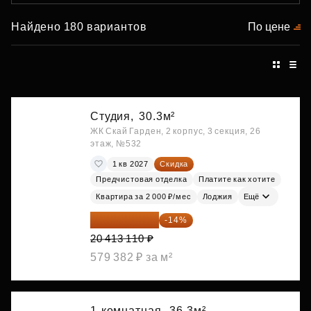
Найдено 180 вариантов
По цене
Студия,
30.3м²
ЖК Скай Гарден, 2 корпус, 3 секция, 26
этаж, №532
1 кв 2027
Скидка
Предчистовая отделка
Платите как хотите
Квартира за 2 000 ₽/мес
Лоджия
Ещё
17 555 275 ₽
-14%
20 413 110 ₽
579 382 ₽ за м²
1-комнатная,
36.3м²