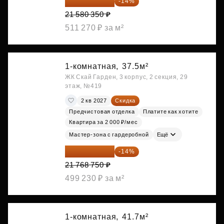
18 559 101 ₽
-14%
21 580 350 ₽
511 270 ₽ за м²
1-комнатная,
37.5м²
ЖК Скай Гарден, 3 корпус, 2 секция, 29
этаж, №419
2 кв 2027
Скидка
Предчистовая отделка
Платите как хотите
Квартира за 2 000 ₽/мес
Мастер-зона с гардеробной
Ещё
18 721 125 ₽
-14%
21 768 750 ₽
499 230 ₽ за м²
1-комнатная,
41.7м²