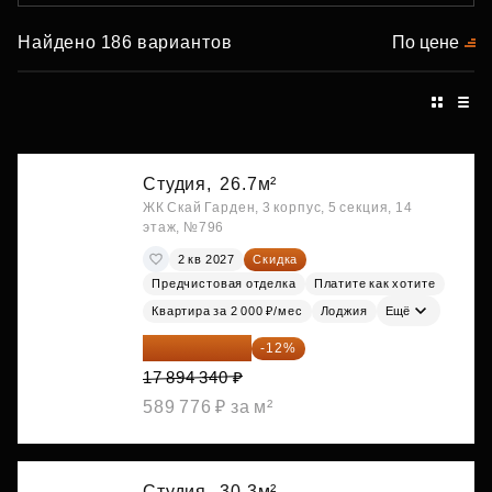
Найдено 186 вариантов
По цене
Студия,
26.7м²
ЖК Скай Гарден, 3 корпус, 5 секция, 14
этаж, №796
2 кв 2027
Скидка
Предчистовая отделка
Платите как хотите
Квартира за 2 000 ₽/мес
Лоджия
Ещё
15 747 019 ₽
-12%
17 894 340 ₽
589 776 ₽ за м²
Студия,
30.3м²