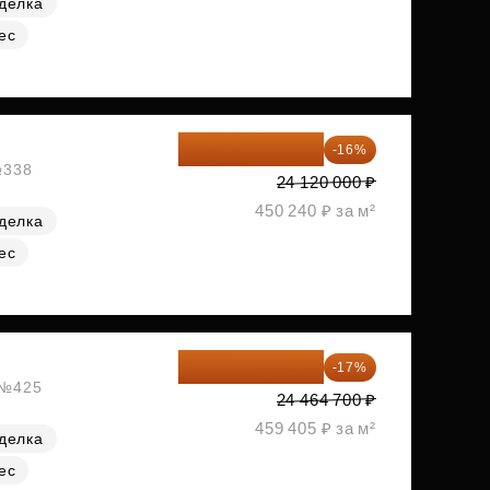
делка
ес
20 260 800 ₽
-16%
№338
24 120 000 ₽
450 240 ₽ за м²
делка
ес
20 305 701 ₽
-17%
, №425
24 464 700 ₽
459 405 ₽ за м²
делка
ес