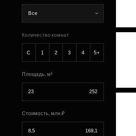
Рефинансирование
Все
Количество комнат
С
1
2
3
4
5+
Площадь, м²
Стоимость, млн ₽