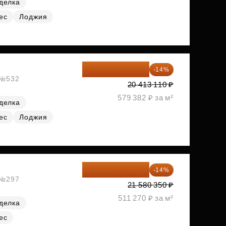
делка
ес
Лоджия
17 555 275 ₽
-14%
, №532
20 413 110 ₽
579 382 ₽ за м²
делка
ес
Лоджия
18 559 101 ₽
-14%
, №297
21 580 350 ₽
511 270 ₽ за м²
делка
ес