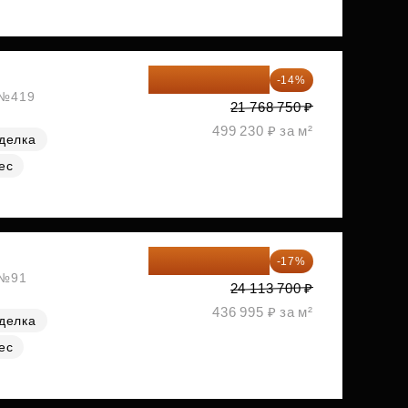
18 721 125 ₽
-14%
, №419
21 768 750 ₽
499 230 ₽ за м²
делка
ес
20 014 371 ₽
-17%
 №91
24 113 700 ₽
436 995 ₽ за м²
делка
ес