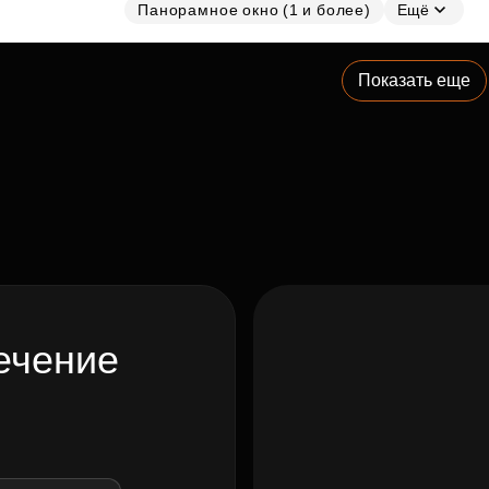
Панорамное окно (1 и более)
Ещё
Показать еще
ечение