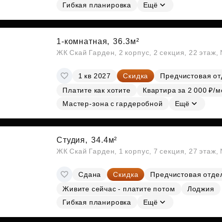
Гибкая планировка
Ещё
1-комнатная,
36.3м²
ЖК Скай Гарден, 2 корпус, 2 секция, 22 этаж
1 кв 2027
Скидка
Предчистовая от
Платите как хотите
Квартира за 2 000 ₽/м
Мастер-зона с гардеробной
Ещё
Студия,
34.4м²
ЖК Скай Гарден, 1 корпус, 7 секция, 27 этаж
Сдана
Скидка
Предчистовая отде
Живите сейчас - платите потом
Лоджия
Гибкая планировка
Ещё