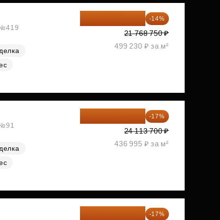
18 721 125 ₽
-14%
, №419
21 768 750 ₽
499 230 ₽ за м²
делка
ес
20 014 371 ₽
-17%
 №91
24 113 700 ₽
436 995 ₽ за м²
делка
ес
20 084 340 ₽
-17%