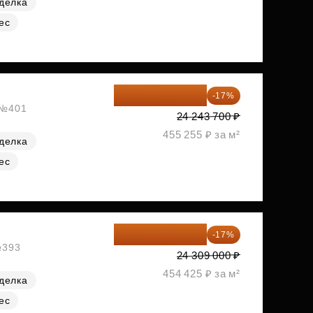
делка
ес
20 122 271 ₽
-17%
, №401
24 243 700 ₽
455 255 ₽ за м²
делка
ес
20 176 470 ₽
-17%
№393
24 309 000 ₽
454 425 ₽ за м²
делка
ес