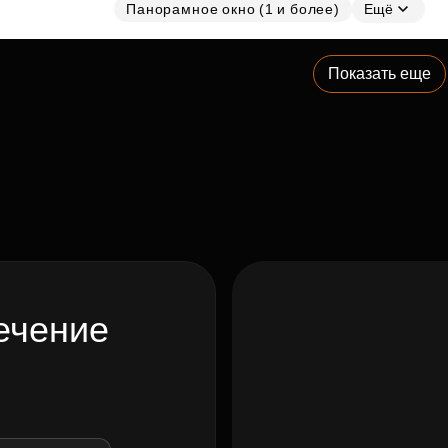
Панорамное окно (1 и более)
Ещё
Показать еще
ечение