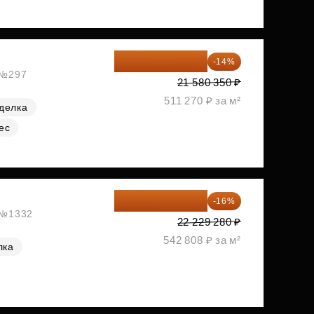
18 559 101 ₽
-14%
, №297
21 580 350 ₽
511 270 ₽ за м²
делка
ес
18 672 595 ₽
-16%
, №1332
22 229 280 ₽
542 808 ₽ за м²
лка