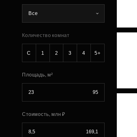
Рефинансирование
Все
Количество комнат
С
1
2
3
4
5+
Площадь, м²
Стоимость, млн ₽