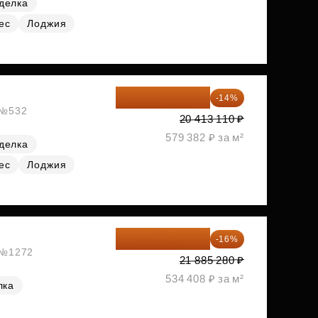
делка
ес
Лоджия
17 555 275 ₽
-14%
, №532
20 413 110 ₽
579 382 ₽ за м²
делка
ес
Лоджия
18 383 635 ₽
-16%
, №1272
21 885 280 ₽
534 408 ₽ за м²
лка