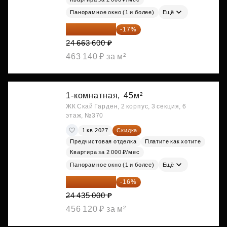
Панорамное окно (1 и более)
Ещё
20 470 788 ₽
-17%
24 663 600 ₽
463 140 ₽ за м²
1-комнатная,
45м²
ЖК Скай Гарден, 2 корпус, 3 секция, 6
этаж, №370
1 кв 2027
Скидка
Предчистовая отделка
Платите как хотите
Квартира за 2 000 ₽/мес
Панорамное окно (1 и более)
Ещё
20 525 400 ₽
-16%
24 435 000 ₽
456 120 ₽ за м²