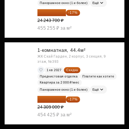
Панорамное окно (1 и более)
Ещё
20 122 271 ₽
-17%
24 243 700 ₽
455 255 ₽ за м²
1-комнатная,
44.4м²
ЖК Скай Гарден, 2 корпус, 3 секция, 9
этаж, №393
1 кв 2027
Скидка
Предчистовая отделка
Платите как хотите
Квартира за 2 000 ₽/мес
Панорамное окно (1 и более)
Ещё
20 176 470 ₽
-17%
24 309 000 ₽
454 425 ₽ за м²