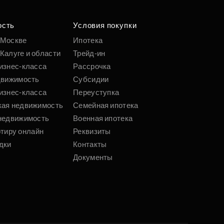
ость
Условия покупки
 Москве
Ипотека
Калуге и области
Трейд-ин
изнес-класса
Рассрочка
движимость
Субсидии
изнес-класса
Переуступка
кая недвижимость
Семейная ипотека
недвижимость
Военная ипотека
ртиру онлайн
Реквизиты
дки
Контакты
Документы