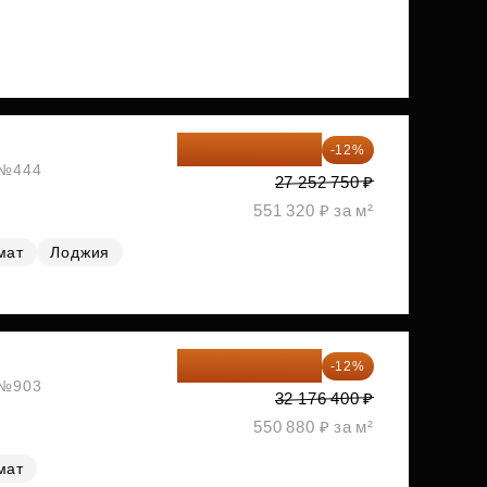
23 982 420 ₽
-12%
, №444
27 252 750 ₽
551 320 ₽ за м²
мат
Лоджия
28 315 232 ₽
-12%
, №903
32 176 400 ₽
550 880 ₽ за м²
мат