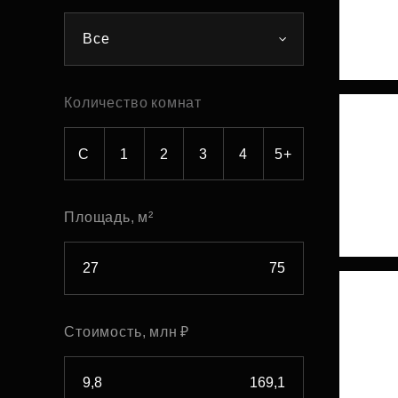
Рефинансирование
Все
Количество комнат
С
1
2
3
4
5+
Площадь, м²
Стоимость, млн ₽