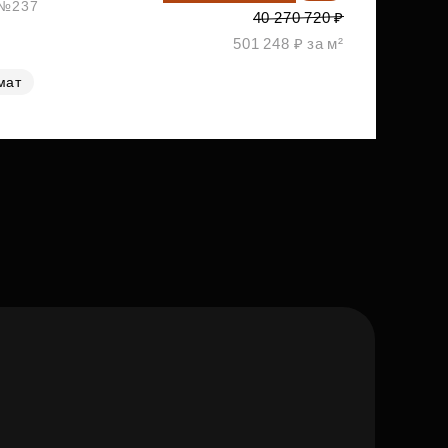
, №237
40 270 720 ₽
501 248 ₽ за м²
мат