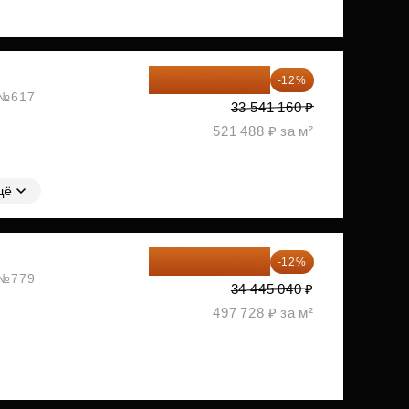
29 516 221 ₽
-12%
, №617
33 541 160 ₽
521 488 ₽ за м²
щё
30 311 635 ₽
-12%
, №779
34 445 040 ₽
497 728 ₽ за м²