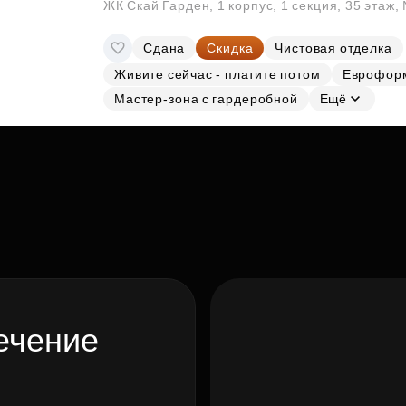
ЖК Скай Гарден, 1 корпус, 1 секция, 35 этаж
Сдана
Скидка
Чистовая отделка
Живите сейчас - платите потом
Еврофор
Мастер-зона с гардеробной
Ещё
ечение