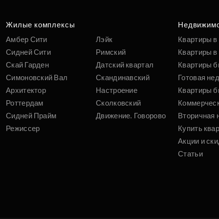
Жилые комплексы
Недвижим
Амбер Сити
Лэйк
Квартиры в
Сидней Сити
Римский
Квартиры в 
Скай Гарден
Датский квартал
Квартиры б
Симоновский Вал
Скандинавский
Готовая не
Архитектор
Настроение
Квартиры б
Роттердам
Сколковский
Коммерчес
Сидней Прайм
Движение. Говорово
Вторичная 
Режиссер
Купить ква
Акции и ски
Статьи