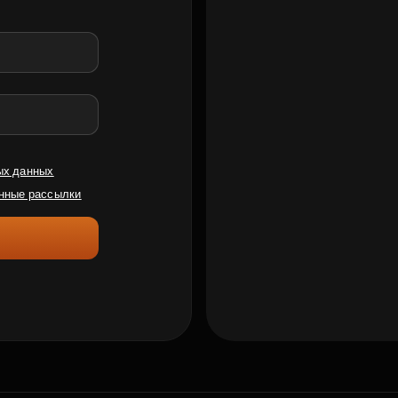
ых данных
нные рассылки