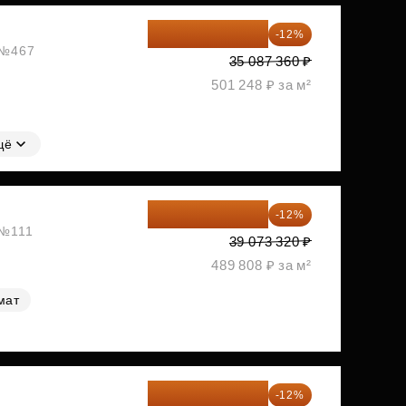
30 876 877 ₽
-12%
, №467
35 087 360 ₽
501 248 ₽ за м²
щё
34 384 522 ₽
-12%
 №111
39 073 320 ₽
489 808 ₽ за м²
мат
35 438 234 ₽
-12%