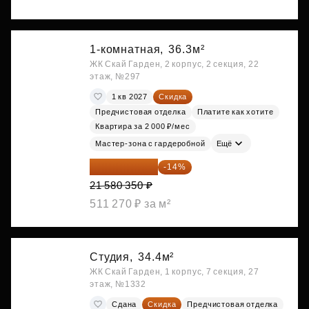
1-комнатная,
36.3м²
ЖК Скай Гарден, 2 корпус, 2 секция, 22
этаж, №297
1 кв 2027
Скидка
Предчистовая отделка
Платите как хотите
Квартира за 2 000 ₽/мес
Мастер-зона с гардеробной
Ещё
18 559 101 ₽
-14%
21 580 350 ₽
511 270 ₽ за м²
Студия,
34.4м²
ЖК Скай Гарден, 1 корпус, 7 секция, 27
этаж, №1332
Сдана
Скидка
Предчистовая отделка