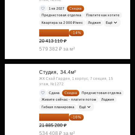
1 кв 2027
Скидка
Предчистовая отделка
Платите как хотите
Квартира за 2 000 ₽/мес
Лоджия
Ещё
17 555 275 ₽
-14%
20 413 110 ₽
579 382 ₽ за м²
Студия,
34.4м²
ЖК Скай Гарден, 1 корпус, 7 секция, 15
этаж, №1272
Сдана
Скидка
Предчистовая отделка
Живите сейчас - платите потом
Лоджия
Гибкая планировка
Ещё
18 383 635 ₽
-16%
21 885 280 ₽
534 408 ₽ за м²