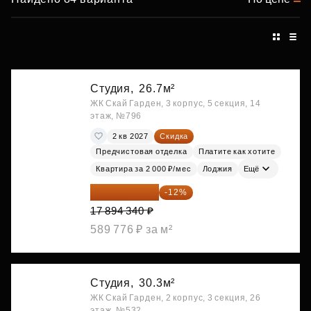
Студия,
26.7м²
ЖК Скай Гарден, 3 корпус, 5 секция, 14
этаж, №796
2 кв 2027
Скидка
Предчистовая отделка
Платите как хотите
Квартира за 2 000 ₽/мес
Лоджия
Ещё
15 747 019 ₽
-12%
17 894 340 ₽
589 776 ₽ за м²
Студия,
30.3м²
ЖК Скай Гарден, 2 корпус, 3 секция, 26
этаж, №532