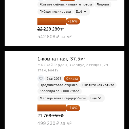
Живите сейчас - платите потом
Лоджия
Гибкая планировка
Ещё
18 672 595 ₽
-16%
22 229 280 ₽
542 808 ₽ за м²
1-комнатная,
37.5м²
ЖК Скай Гарден, 3 корпус, 2 секция, 29
этаж, №419
2 кв 2027
Скидка
Предчистовая отделка
Платите как хотите
Квартира за 2 000 ₽/мес
Мастер-зона с гардеробной
Ещё
18 721 125 ₽
-14%
21 768 750 ₽
499 230 ₽ за м²