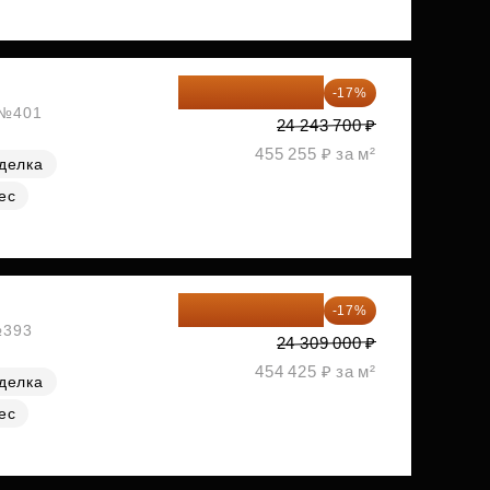
20 122 271 ₽
-17%
, №401
24 243 700 ₽
455 255 ₽ за м²
делка
ес
20 176 470 ₽
-17%
№393
24 309 000 ₽
454 425 ₽ за м²
делка
ес