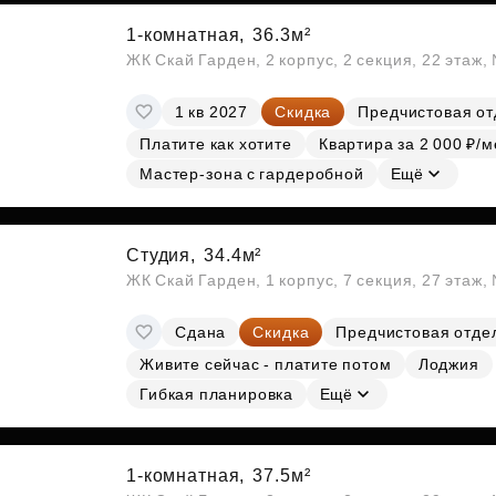
1-комнатная,
36.3м²
ЖК Скай Гарден, 2 корпус, 2 секция, 22 этаж
1 кв 2027
Скидка
Предчистовая от
Платите как хотите
Квартира за 2 000 ₽/м
Мастер-зона с гардеробной
Ещё
Студия,
34.4м²
ЖК Скай Гарден, 1 корпус, 7 секция, 27 этаж
Сдана
Скидка
Предчистовая отде
Живите сейчас - платите потом
Лоджия
Гибкая планировка
Ещё
1-комнатная,
37.5м²