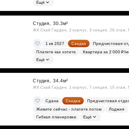
Субсидии
Ещё
Студия,
30.3м²
ЖК Скай Гарден, 2 корпус, 3 секция, 26 этаж
1 кв 2027
Скидка
Предчистовая от
Платите как хотите
Квартира за 2 000 ₽/м
Ещё
Студия,
34.4м²
ЖК Скай Гарден, 1 корпус, 7 секция, 15 этаж
Сдана
Скидка
Предчистовая отде
Живите сейчас - платите потом
Лоджия
Гибкая планировка
Ещё