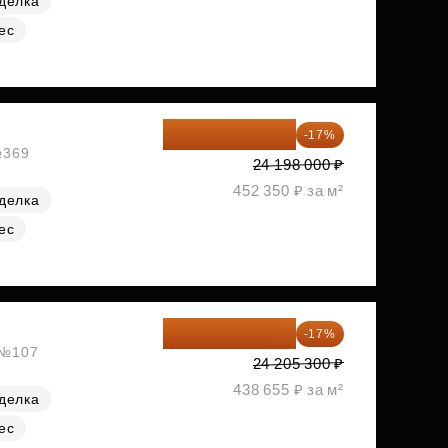
делка
ес
20 084 340 ₽
-17%
№369
24 198 000 ₽
452 350 ₽ за м²
делка
ес
20 090 399 ₽
-17%
, №107
24 205 300 ₽
438 655 ₽ за м²
делка
ес