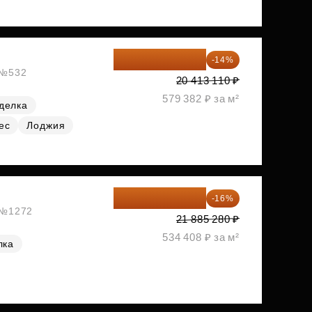
17 555 275 ₽
-14%
, №532
20 413 110 ₽
579 382 ₽ за м²
делка
ес
Лоджия
18 383 635 ₽
-16%
, №1272
21 885 280 ₽
534 408 ₽ за м²
лка