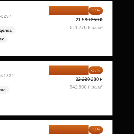
18 559 101 ₽
-14%
, №297
21 580 350 ₽
511 270 ₽ за м²
делка
ес
18 672 595 ₽
-16%
, №1332
22 229 280 ₽
542 808 ₽ за м²
лка
18 721 125 ₽
-14%