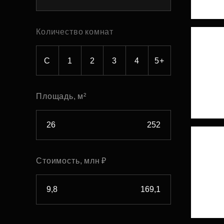
Рефинансирование
Количество комнат
С
1
2
3
4
5+
Площадь, м²
Стоимость, млн ₽