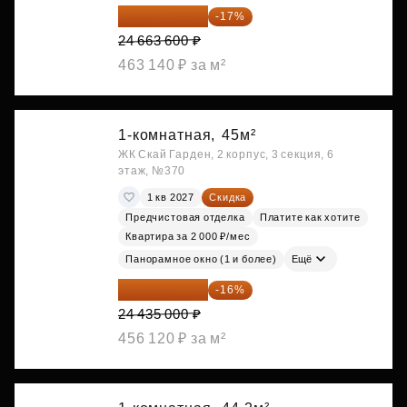
20 470 788 ₽
-17%
24 663 600 ₽
463 140 ₽ за м²
1-комнатная,
45м²
ЖК Скай Гарден, 2 корпус, 3 секция, 6
этаж, №370
1 кв 2027
Скидка
Предчистовая отделка
Платите как хотите
Квартира за 2 000 ₽/мес
Панорамное окно (1 и более)
Ещё
20 525 400 ₽
-16%
24 435 000 ₽
456 120 ₽ за м²