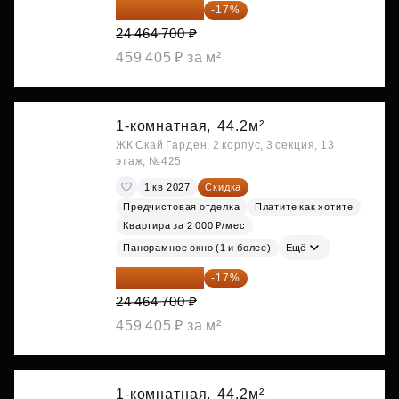
20 305 701 ₽
-17%
24 464 700 ₽
459 405 ₽ за м²
1-комнатная,
44.2м²
ЖК Скай Гарден, 2 корпус, 3 секция, 13
этаж, №425
1 кв 2027
Скидка
Предчистовая отделка
Платите как хотите
Квартира за 2 000 ₽/мес
Панорамное окно (1 и более)
Ещё
20 305 701 ₽
-17%
24 464 700 ₽
459 405 ₽ за м²
1-комнатная,
44.2м²