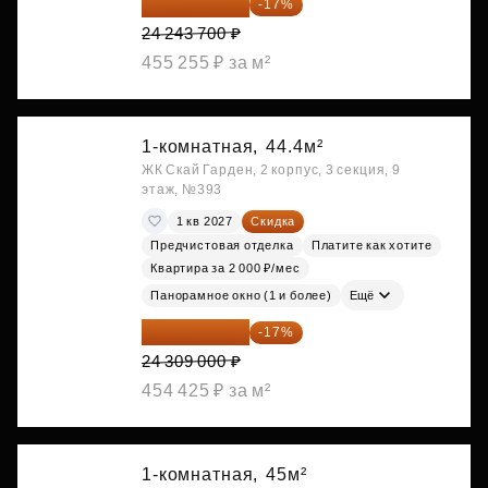
20 122 271 ₽
-17%
24 243 700 ₽
455 255 ₽ за м²
1-комнатная,
44.4м²
ЖК Скай Гарден, 2 корпус, 3 секция, 9
этаж, №393
1 кв 2027
Скидка
Предчистовая отделка
Платите как хотите
Квартира за 2 000 ₽/мес
Панорамное окно (1 и более)
Ещё
20 176 470 ₽
-17%
24 309 000 ₽
454 425 ₽ за м²
1-комнатная,
45м²