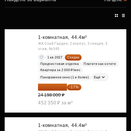
1-комнатная,
44.4м²
ЖК Скай Гарден, 2 корпус, 3 секция, 3
этаж, №345
1 кв 2027
Скидка
Предчистовая отделка
Платите как хотите
Квартира за 2 000 ₽/мес
Панорамное окно (1 и более)
Ещё
20 084 340 ₽
-17%
24 198 000 ₽
452 350 ₽ за м²
1-комнатная,
44.4м²