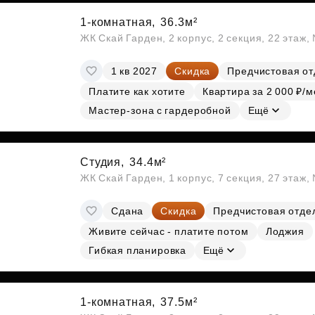
1-комнатная,
36.3м²
ЖК Скай Гарден, 2 корпус, 2 секция, 22 этаж
1 кв 2027
Скидка
Предчистовая от
Платите как хотите
Квартира за 2 000 ₽/м
Мастер-зона с гардеробной
Ещё
Студия,
34.4м²
ЖК Скай Гарден, 1 корпус, 7 секция, 27 этаж
Сдана
Скидка
Предчистовая отде
Живите сейчас - платите потом
Лоджия
Гибкая планировка
Ещё
1-комнатная,
37.5м²