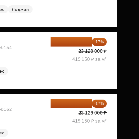
ес
Лоджия
19 197 070 ₽
-17%
, №154
23 129 000 ₽
419 150 ₽ за м²
ес
19 197 070 ₽
-17%
, №162
23 129 000 ₽
419 150 ₽ за м²
ес