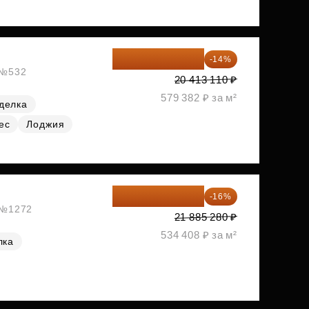
17 555 275 ₽
-14%
, №532
20 413 110 ₽
579 382 ₽ за м²
делка
ес
Лоджия
18 383 635 ₽
-16%
, №1272
21 885 280 ₽
534 408 ₽ за м²
лка