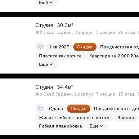
Субсидии
Ещё
Студия,
30.3м²
ЖК Скай Гарден, 2 корпус, 3 секция, 26 этаж
1 кв 2027
Скидка
Предчистовая от
Платите как хотите
Квартира за 2 000 ₽/м
Ещё
Студия,
34.4м²
ЖК Скай Гарден, 1 корпус, 7 секция, 15 этаж
Сдана
Скидка
Предчистовая отде
Живите сейчас - платите потом
Лоджия
Гибкая планировка
Ещё