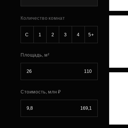
Рефинансирование
Количество комнат
С
1
2
3
4
5+
Площадь, м²
Стоимость, млн ₽