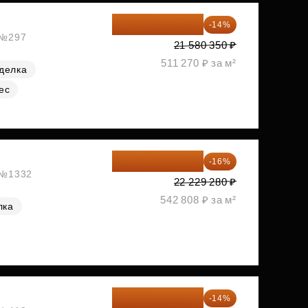
18 559 101 ₽
-14%
, №297
21 580 350 ₽
511 270 ₽ за м²
делка
ес
18 672 595 ₽
-16%
, №1332
22 229 280 ₽
542 808 ₽ за м²
лка
18 721 125 ₽
-14%