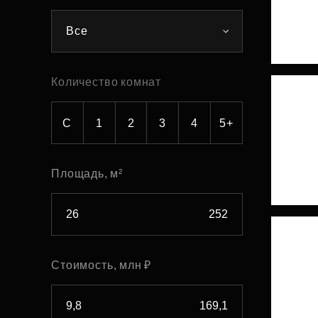
Рефинансирование
Все
Количество комнат
С
1
2
3
4
5+
Площадь, м²
Стоимость, млн ₽