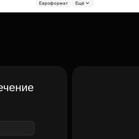
Евроформат
Ещё
ечение