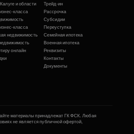
Калуге и области
Трейд-ин
изнес-класса
Рассрочка
движимость
Субсидии
изнес-класса
Переуступка
кая недвижимость
Семейная ипотека
недвижимость
Военная ипотека
ртиру онлайн
Реквизиты
дки
Контакты
Документы
 сайте материалы принадлежат ГК ФСК. Любая
овиях не является публичной офертой,