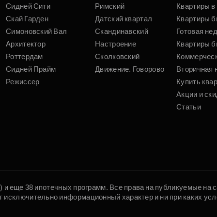
Сидней Сити
Римский
Квартиры в 
Скай Гарден
Датский квартал
Квартиры б
Симоновский Вал
Скандинавский
Готовая не
Архитектор
Настроение
Квартиры б
Роттердам
Сколковский
Коммерчес
Сидней Прайм
Движение. Говорово
Вторичная 
Режиссер
Купить ква
Акции и ски
Статьи
5) и еще 38 ипотечных программ. Все права на публикуемые на
т исключительно информационный характер и ни при каких усл