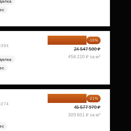
делка
ес
20 619 900 ₽
-16%
№394
24 547 500 ₽
458 220 ₽ за м²
делка
ес
36 006 596 ₽
-21%
№274
45 577 970 ₽
309 601 ₽ за м²
ес