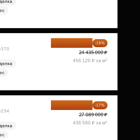
делка
ес
20 525 400 ₽
-16%
№370
24 435 000 ₽
456 120 ₽ за м²
делка
ес
22 483 870 ₽
-17%
№234
27 089 000 ₽
436 580 ₽ за м²
делка
ес