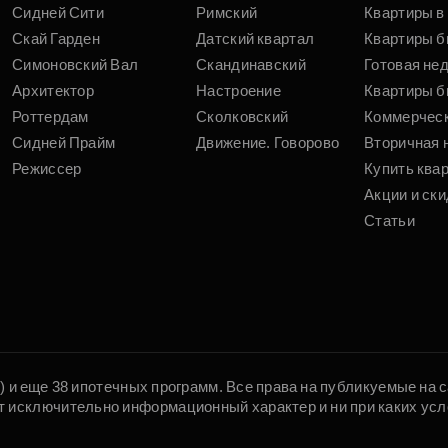
Сидней Сити
Римский
Квартиры в 
Скай Гарден
Датский квартал
Квартиры б
Симоновский Вал
Скандинавский
Готовая не
Архитектор
Настроение
Квартиры б
Роттердам
Сколковский
Коммерчес
Сидней Прайм
Движение. Говорово
Вторичная 
Режиссер
Купить ква
Акции и ски
Статьи
5) и еще 38 ипотечных программ. Все права на публикуемые на
т исключительно информационный характер и ни при каких усл