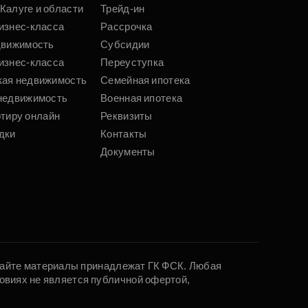
Калуге и области
Трейд-ин
изнес-класса
Рассрочка
движимость
Субсидии
изнес-класса
Переуступка
кая недвижимость
Семейная ипотека
недвижимость
Военная ипотека
ртиру онлайн
Реквизиты
дки
Контакты
Документы
 сайте материалы принадлежат ГК ФСК. Любая
овиях не является публичной офертой,