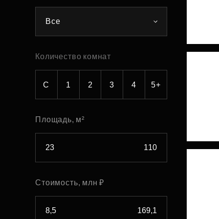
Рефинансирование
Все
Количество комнат
С
1
2
3
4
5+
Площадь, м²
Стоимость, млн ₽