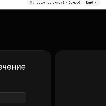
Панорамное окно (1 и более)
Ещё
ечение