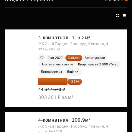
4-комнатная,
116.3м²
ЖК Скай Гарден, 3 корпус, 2 секция, 4
этаж, №239
2 кв 2027
Скидка
Без отделки
Платите как хотите
Квартира за 2 000 ₽/мес
Евроформат
Ещё
35 271 580 ₽
-21%
44 647 570 ₽
303 281 ₽ за м²
4-комнатная,
109.9м²
ЖК Скай Гарден, 1 корпус, 7 секция, 4
этаж, №1215