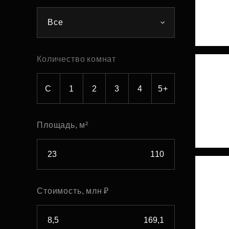
Рефинансирование
Все
Количество комнат
С
1
2
3
4
5+
Площадь, м²
Стоимость, млн ₽