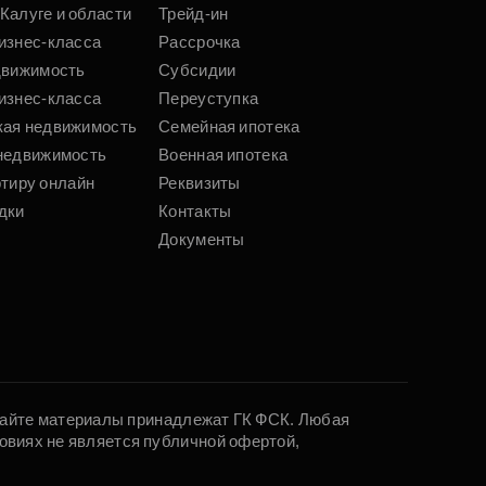
Калуге и области
Трейд-ин
изнес-класса
Рассрочка
движимость
Субсидии
изнес-класса
Переуступка
кая недвижимость
Семейная ипотека
недвижимость
Военная ипотека
ртиру онлайн
Реквизиты
дки
Контакты
Документы
 сайте материалы принадлежат ГК ФСК. Любая
овиях не является публичной офертой,