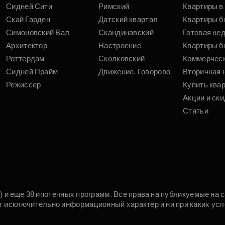
Сидней Сити
Римский
Квартиры в 
Скай Гарден
Датский квартал
Квартиры б
Симоновский Вал
Скандинавский
Готовая не
Архитектор
Настроение
Квартиры б
Роттердам
Сколковский
Коммерчес
Сидней Прайм
Движение. Говорово
Вторичная 
Режиссер
Купить ква
Акции и ски
Статьи
5) и еще 38 ипотечных программ. Все права на публикуемые на
т исключительно информационный характер и ни при каких усл