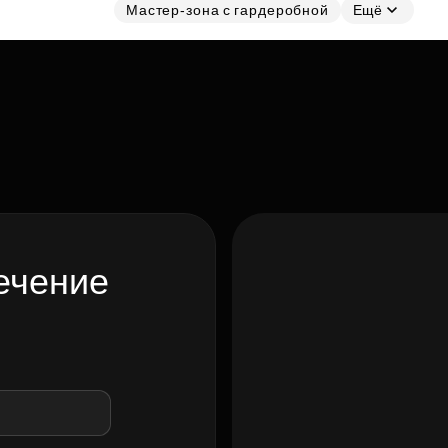
Мастер-зона с гардеробной
Ещё
ечение