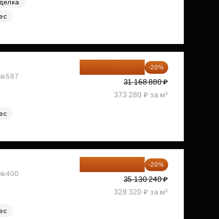
делка
ес
24 935 104 ₽
-20%
, №587
31 168 880 ₽
373 280 ₽ за м²
ес
28 104 192 ₽
-20%
, №400
35 130 240 ₽
328 320 ₽ за м²
ес