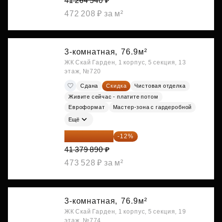
41 264 540 ₽
472 208 ₽ за м²
3-комнатная,
76.9м²
ЖК Скай Гарден, 1 корпус, 5 секция, 13
этаж, №720
Сдана
Скидка
Чистовая отделка
Живите сейчас - платите потом
Евроформат
Мастер-зона с гардеробной
Ещё
36 414 303 ₽
-12%
41 379 890 ₽
473 528 ₽ за м²
3-комнатная,
76.9м²
ЖК Скай Гарден, 1 корпус, 5 секция, 19
этаж, №774