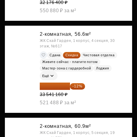
32 176 400 ₽
550 880 ₽ за м²
2-комнатная,
56.6м²
ЖК Скай Гарден, 1 корпус, 4 секция, 30
этаж, №617
Сдана
Скидка
Чистовая отделка
Живите сейчас - платите потом
Мастер-зона с гардеробной
Лоджия
Ещё
29 516 221 ₽
-12%
33 541 160 ₽
521 488 ₽ за м²
2-комнатная,
60.9м²
ЖК Скай Гарден, 1 корпус, 5 секция, 19