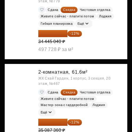
этаж, №779
Сдана
Скидка
Чистовая отделка
Живите сейчас - платите потом
Лоджия
Гибкая планировка
Ещё
30 311 635 ₽
-12%
34 445 040 ₽
497 728 ₽ за м²
2-комнатная,
61.6м²
ЖК Скай Гарден, 1 корпус, 3 секция, 20
этаж, №467
Сдана
Скидка
Чистовая отделка
Живите сейчас - платите потом
Мастер-зона с гардеробной
Лоджия
Ещё
30 876 877 ₽
-12%
35 087 360 ₽