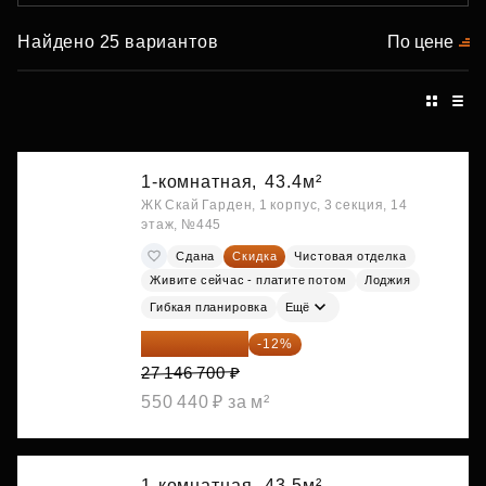
Найдено 25 вариантов
По цене
1-комнатная,
43.4м²
ЖК Скай Гарден, 1 корпус, 3 секция, 14
этаж, №445
Сдана
Скидка
Чистовая отделка
Живите сейчас - платите потом
Лоджия
Гибкая планировка
Ещё
23 889 096 ₽
-12%
27 146 700 ₽
550 440 ₽ за м²
1-комнатная,
43.5м²