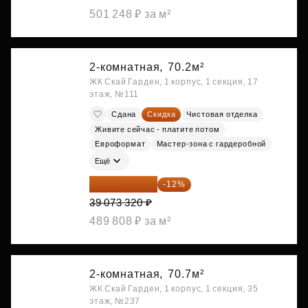
501 248 ₽ за м²
2-комнатная,
70.2м²
ЖК Скай Гарден, 1 корпус, 1 секция, 17
этаж, №111
Сдана
Скидка
Чистовая отделка
Живите сейчас - платите потом
Евроформат
Мастер-зона с гардеробной
Ещё
34 384 522 ₽
-12%
39 073 320 ₽
489 808 ₽ за м²
2-комнатная,
70.7м²
ЖК Скай Гарден, 1 корпус, 1 секция, 35
этаж, №237