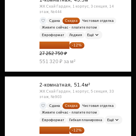
ЖК Скай Гарден, 1 корпус, 3 секция, 14
этаж, №444
Сдана
Скидка
Чистовая отделка
Живите сейчас - платите потом
Евроформат
Лоджия
Ещё
23 982 420 ₽
-12%
27 252 750 ₽
551 320 ₽ за м²
2-комнатная,
51.4м²
ЖК Скай Гарден, 1 корпус, 5 секция, 33
этаж, №903
Сдана
Скидка
Чистовая отделка
Живите сейчас - платите потом
Евроформат
Гибкая планировка
Ещё
28 315 232 ₽
-12%