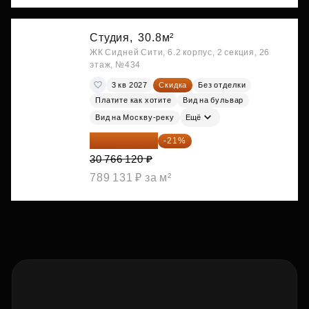
Студия,
30.8м²
ЖК Сидней Сити, 6.2 корпус, 2 секция, 26
этаж, №434
3 кв 2027
Скидка
Без отделки
Платите как хотите
Вид на бульвар
Вид на Москву-реку
Ещё
24 305 235 ₽
-21%
30 766 120 ₽
789 131 ₽ за м²