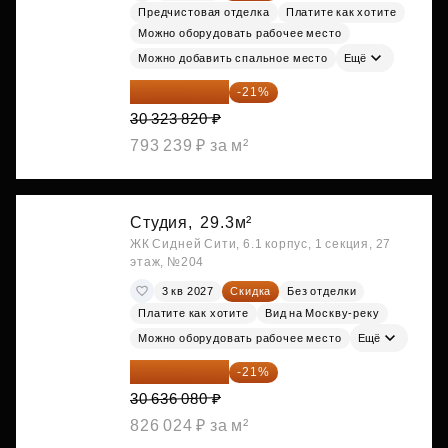
Предчистовая отделка
Платите как хотите
Можно оборудовать рабочее место
Можно добавить спальное место
Ещё
23 955 818 ₽
-21%
30 323 820 ₽
793 239 ₽ за м²
Студия,
29.3м²
ЖК Сидней Сити, 6.1 корпус, 1 секция, 27
этаж, №204
3 кв 2027
Скидка
Без отделки
Платите как хотите
Вид на Москву-реку
Можно оборудовать рабочее место
Ещё
24 202 503 ₽
-21%
30 636 080 ₽
826 024 ₽ за м²