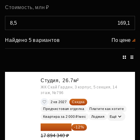
Стоимость, млн ₽
Найдено 5 вариантов
По цене
Студия,
26.7м²
ЖК Скай Гарден, 3 корпус, 5 секция, 14
этаж, №796
2 кв 2027
Скидка
Предчистовая отделка
Платите как хотите
Квартира за 2 000 ₽/мес
Лоджия
Ещё
15 747 019 ₽
-12%
17 894 340 ₽