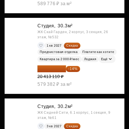
589 776 ₽ за м²
Студия,
30.3м²
ЖК Скай Гарден, 2 корпус, 3 секция, 26
этаж, №532
1 кв 2027
Скидка
Предчистовая отделка
Платите как хотите
Квартира за 2 000 ₽/мес
Лоджия
Ещё
17 555 275 ₽
-14%
20 413 110 ₽
579 382 ₽ за м²
Студия,
30.2м²
ЖК Сидней Сити, 6.1 корпус, 1 секция, 9
этаж, №61
3 кв 2027
Скидка