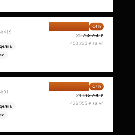
18 721 125 ₽
-14%
, №419
21 768 750 ₽
499 230 ₽ за м²
делка
ес
20 014 371 ₽
-17%
 №91
24 113 700 ₽
436 995 ₽ за м²
делка
ес