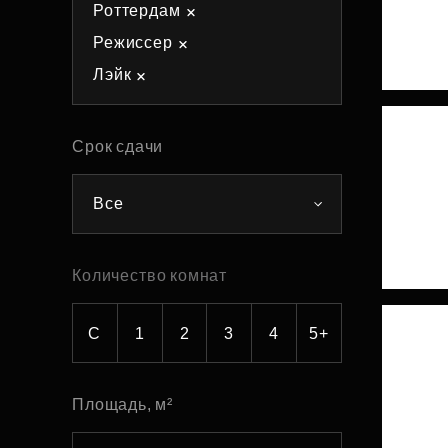
Роттердам
Рефинансирование
Режиссер
Лэйк
Срок сдачи
Все
Количество комнат
С
1
2
3
4
5+
Площадь, м²