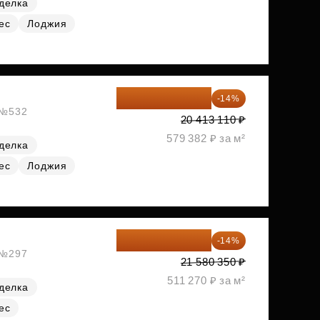
делка
ес
Лоджия
17 555 275 ₽
-14%
, №532
20 413 110 ₽
579 382 ₽ за м²
делка
ес
Лоджия
18 559 101 ₽
-14%
, №297
21 580 350 ₽
511 270 ₽ за м²
делка
ес