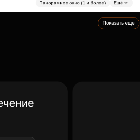
Панорамное окно (1 и более)
Ещё
Показать еще
ечение