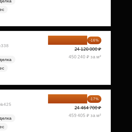
делка
ес
20 260 800 ₽
-16%
№338
24 120 000 ₽
450 240 ₽ за м²
делка
ес
20 305 701 ₽
-17%
, №425
24 464 700 ₽
459 405 ₽ за м²
делка
ес