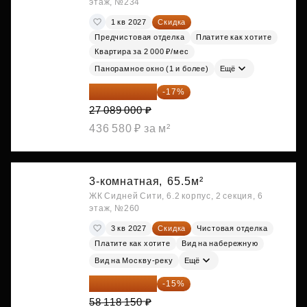
этаж, №234
1 кв 2027
Скидка
Предчистовая отделка
Платите как хотите
Квартира за 2 000 ₽/мес
Панорамное окно (1 и более)
Ещё
22 483 870 ₽
-17%
27 089 000 ₽
436 580 ₽ за м²
3-комнатная,
65.5м²
ЖК Сидней Сити, 6.2 корпус, 2 секция, 6
этаж, №260
3 кв 2027
Скидка
Чистовая отделка
Платите как хотите
Вид на набережную
Вид на Москву-реку
Ещё
49 400 428 ₽
-15%
58 118 150 ₽