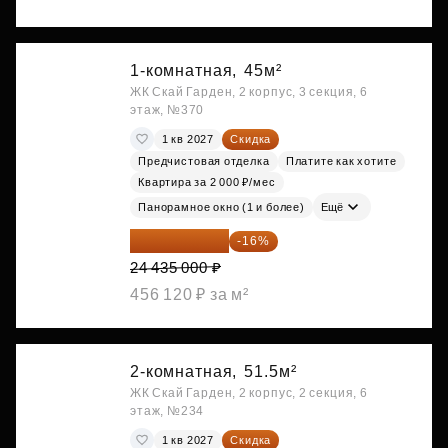
1-комнатная,
45м²
ЖК Скай Гарден, 2 корпус, 3 секция, 6
этаж, №370
1 кв 2027
Скидка
Предчистовая отделка
Платите как хотите
Квартира за 2 000 ₽/мес
Панорамное окно (1 и более)
Ещё
20 525 400 ₽
-16%
24 435 000 ₽
456 120 ₽ за м²
2-комнатная,
51.5м²
ЖК Скай Гарден, 2 корпус, 2 секция, 6
этаж, №234
1 кв 2027
Скидка