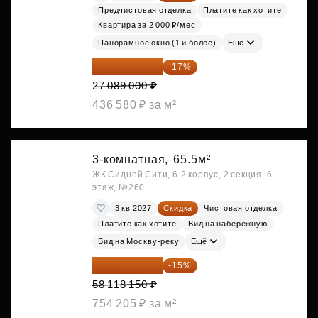
Предчистовая отделка
Платите как хотите
Квартира за 2 000 ₽/мес
Панорамное окно (1 и более)
Ещё
22 483 870 ₽
-17%
27 089 000 ₽
436 580 ₽ за м²
3-комнатная,
65.5м²
ЖК Сидней Сити, 6.2 корпус, 2 секция, 6
этаж, №260
3 кв 2027
Скидка
Чистовая отделка
Платите как хотите
Вид на набережную
Вид на Москву-реку
Ещё
49 400 428 ₽
-15%
58 118 150 ₽
754 205 ₽ за м²