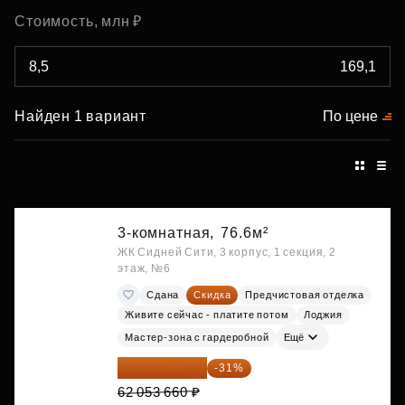
Стоимость, млн ₽
Найден 1 вариант
По цене
3-комнатная,
76.6м²
ЖК Сидней Сити, 3 корпус, 1 секция, 2
этаж, №6
Сдана
Скидка
Предчистовая отделка
Живите сейчас - платите потом
Лоджия
Мастер-зона с гардеробной
Ещё
42 817 025 ₽
-31%
62 053 660 ₽