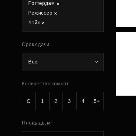
Роттердам
Рефинансирование
Режиссер
Лэйк
Срок сдачи
Все
Количество комнат
С
1
2
3
4
5+
Площадь, м²