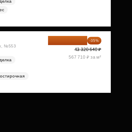
делка
ес
28 158 416 ₽
-35%
аж, №553
43 320 640 ₽
567 710 ₽ за м²
делка
остирочная