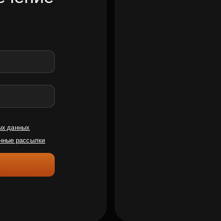
ых данных
нные рассылки