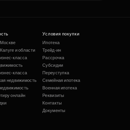
ость
Условия покупки
 Москве
Ипотека
Калуге и области
Трейд-ин
изнес-класса
Рассрочка
движимость
Субсидии
изнес-класса
Переуступка
кая недвижимость
Семейная ипотека
недвижимость
Военная ипотека
ртиру онлайн
Реквизиты
дки
Контакты
Документы