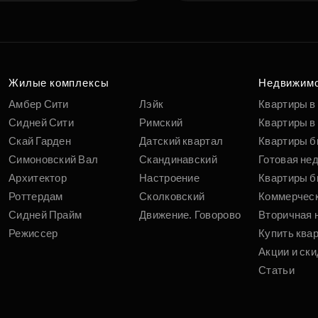
Жилые комплексы
Недвижим
Амбер Сити
Лэйк
Квартиры в
Сидней Сити
Римский
Квартиры в 
Скай Гарден
Датский квартал
Квартиры б
Симоновский Вал
Скандинавский
Готовая не
Архитектор
Настроение
Квартиры б
Роттердам
Сколковский
Коммерчес
Сидней Прайм
Движение. Говорово
Вторичная 
Режиссер
Купить ква
Акции и ски
Статьи