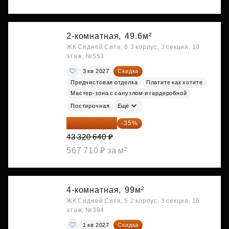
2-комнатная,
49.6м²
ЖК Сидней Сити, 6.3 корпус, 3 секция, 10
этаж, №553
3 кв 2027
Скидка
Предчистовая отделка
Платите как хотите
Мастер-зона с санузлом и гардеробной
Постирочная
Ещё
28 158 416 ₽
-35%
43 320 640 ₽
567 710 ₽ за м²
4-комнатная,
99м²
ЖК Сидней Сити, 5.2 корпус, 3 секция, 10
этаж, №384
1 кв 2027
Скидка