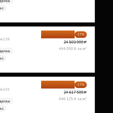
делка
ес
20 337 490 ₽
-17%
, №139
24 503 000 ₽
444 050 ₽ за м²
делка
ес
20 432 525 ₽
-17%
, №155
24 617 500 ₽
446 125 ₽ за м²
делка
ес