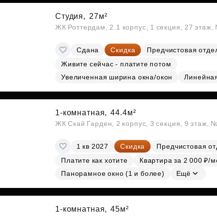
Студия,
27м²
ЖК Роттердам, 2.1 корпус, 1 секция, 27 этаж
Сдана
Скидка
Предчистовая отде
Живите сейчас - платите потом
Увеличенная ширина окна/окон
Линейна
1-комнатная,
44.4м²
ЖК Скай Гарден, 2 корпус, 3 секция, 9 этаж, 
1 кв 2027
Скидка
Предчистовая от
Платите как хотите
Квартира за 2 000 ₽/м
Панорамное окно (1 и более)
Ещё
1-комнатная,
45м²