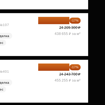
20 090 399 ₽
-17%
, №107
24 205 300 ₽
438 655 ₽ за м²
делка
ес
20 122 271 ₽
-17%
, №401
24 243 700 ₽
455 255 ₽ за м²
делка
ес