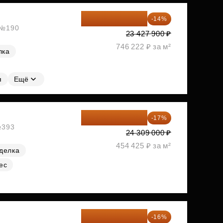
20 147 994 ₽
-14%
, №190
23 427 900 ₽
746 222 ₽ за м²
лка
я
Ещё
20 176 470 ₽
-17%
№393
24 309 000 ₽
454 425 ₽ за м²
делка
ес
20 260 800 ₽
-16%