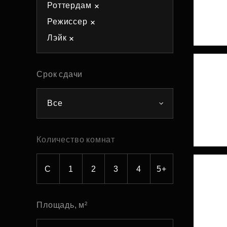
Роттердам
Рефинансирование
Режиссер
Лэйк
Срок сдачи
Все
Количество комнат
С
1
2
3
4
5+
Площадь, м²