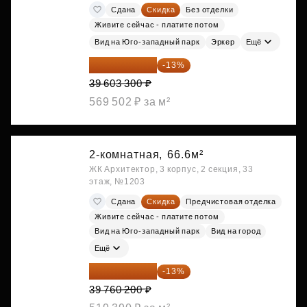
Сдана
Скидка
Без отделки
Живите сейчас - платите потом
Вид на Юго-западный парк
Эркер
Ещё
34 454 871 ₽
-13%
39 603 300 ₽
569 502 ₽ за м²
2-комнатная,
66.6м²
ЖК Архитектор, 3 корпус, 2 секция, 33
этаж, №1203
Сдана
Скидка
Предчистовая отделка
Живите сейчас - платите потом
Вид на Юго-западный парк
Вид на город
Ещё
34 591 374 ₽
-13%
39 760 200 ₽