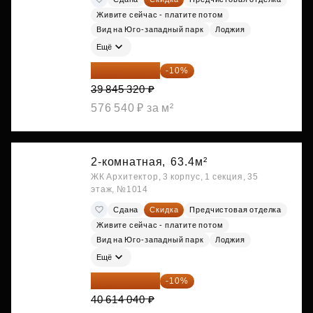
Живите сейчас - платите потом
Вид на Юго-западный парк
Лоджия
Ещё
35 860 788 ₽
-10%
39 845 320 ₽
576 540 ₽ за м²
2-комнатная,
63.4м²
ЖК Архитектор, 3 корпус, 1 секция, 35
этаж, №1014
Сдана
Скидка
Предчистовая отделка
Живите сейчас - платите потом
Вид на Юго-западный парк
Лоджия
Ещё
36 552 636 ₽
-10%
40 614 040 ₽