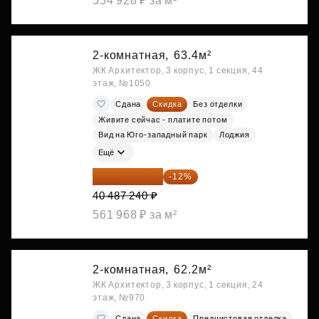
554 928 ₽ за м²
2-комнатная,
63.4м²
ЖК Архитектор, 3 корпус, 1 секция, 44
этаж, №1050
Сдана
Скидка
Без отделки
Живите сейчас - платите потом
Вид на Юго-западный парк
Лоджия
Ещё
35 628 771 ₽
-12%
40 487 240 ₽
561 968 ₽ за м²
2-комнатная,
62.2м²
ЖК Архитектор, 3 корпус, 1 секция, 24
этаж, №970
Сдана
Скидка
Предчистовая отделка