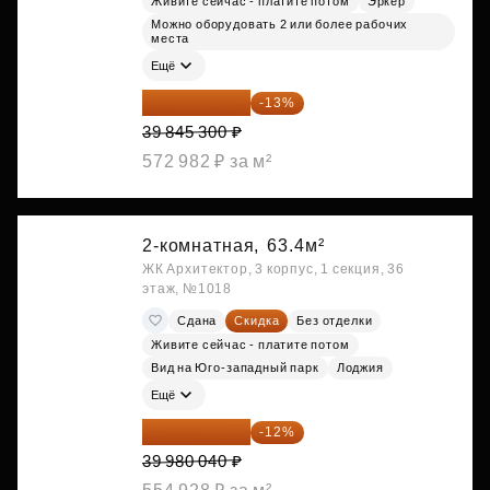
Живите сейчас - платите потом
Эркер
Можно оборудовать 2 или более рабочих
места
Ещё
34 665 411 ₽
-13%
39 845 300 ₽
572 982 ₽ за м²
2-комнатная,
63.4м²
ЖК Архитектор, 3 корпус, 1 секция, 36
этаж, №1018
Сдана
Скидка
Без отделки
Живите сейчас - платите потом
Вид на Юго-западный парк
Лоджия
Ещё
35 182 435 ₽
-12%
39 980 040 ₽