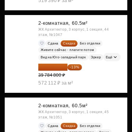
519 390 ₽ за м²
2-комнатная,
60.5м²
ЖК Архитектор, 3 корпус, 1 секция, 44
этаж, №1047
Сдана
Скидка
Без отделки
Живите сейчас - платите потом
Вид на Юго-западный парк
Эркер
Ещё
34 612 776 ₽
-13%
39 784 800 ₽
572 112 ₽ за м²
2-комнатная,
60.5м²
ЖК Архитектор, 3 корпус, 1 секция, 45
этаж, №1051
Сдана
Скидка
Без отделки