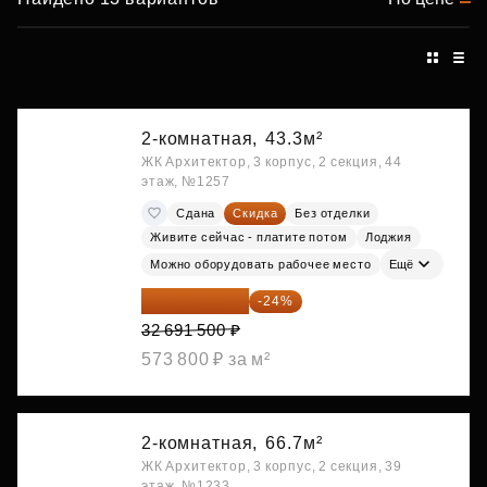
2-комнатная,
43.3м²
ЖК Архитектор, 3 корпус, 2 секция, 44
этаж, №1257
Сдана
Скидка
Без отделки
Живите сейчас - платите потом
Лоджия
Можно оборудовать рабочее место
Ещё
24 845 540 ₽
-24%
32 691 500 ₽
573 800 ₽ за м²
2-комнатная,
66.7м²
ЖК Архитектор, 3 корпус, 2 секция, 39
этаж, №1233