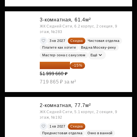
3-комнатная,
61.4м²
ЖК Сидней Сити, 6.2 корпус, 2 секция, 9
этаж, №283
3 кв 2027
Скидка
Чистовая отделка
Платите как хотите
Вид на Москву-реку
Мастер-зона с санузлом
Ещё
44 199 711 ₽
-15%
51 999 660 ₽
719 865 ₽ за м²
2-комнатная,
77.7м²
ЖК Сидней Сити, 5.1 корпус, 2 секция, 9
этаж, №192
1 кв 2027
Скидка
Предчистовая отделка
Окно в ванной