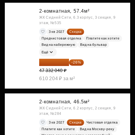
2-комнатная,
57.4м²
ЖК Сидней Сити, 6.3 корпус, 3 секция, 9
этаж, №535
3 кв 2027
Скидка
Предчистовая отделка
Платите как хотите
Вид на набережную
Вид на бульвар
Ещё
35 025 710 ₽
-26%
47 332 040 ₽
610 204 ₽ за м²
2-комнатная,
46.5м²
ЖК Сидней Сити, 6.2 корпус, 2 секция, 9
этаж, №284
3 кв 2027
Скидка
Чистовая отделка
Платите как хотите
Вид на Москву-реку