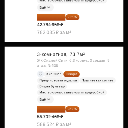
Мастер-зона с санузлом и гардеробной
Ещё
36 366 953 ₽
-15%
42 784 650 ₽
782 085 ₽ за м²
3-комнатная,
73.7м²
ЖК Сидней Сити, 6.3 корпус, 3 секция, 9
этаж, №538
3 кв 2027
Скидка
Предчистовая отделка
Платите как хотите
Вид на бульвар
Мастер-зона с санузлом и гардеробной
Ещё
43 447 919 ₽
-22%
55 702 460 ₽
589 524 ₽ за м²