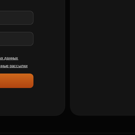
ых данных
нные рассылки