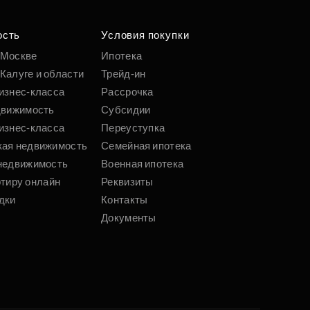
ость
Условия покупки
 Москве
Ипотека
Калуге и области
Трейд-ин
изнес-класса
Рассрочка
движимость
Субсидии
изнес-класса
Переуступка
кая недвижимость
Семейная ипотека
недвижимость
Военная ипотека
ртиру онлайн
Реквизиты
дки
Контакты
Документы