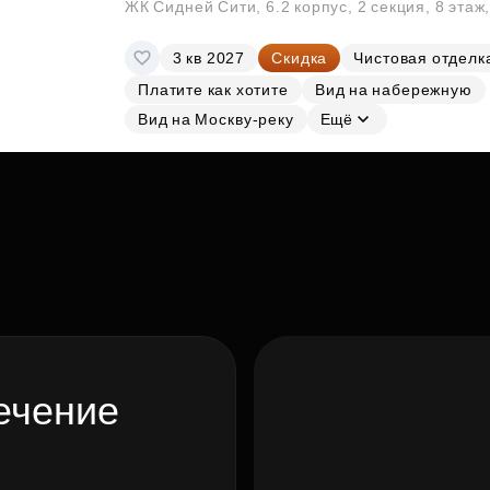
ЖК Сидней Сити, 6.2 корпус, 2 секция, 8 эта
3 кв 2027
Скидка
Чистовая отделк
Платите как хотите
Вид на набережную
Вид на Москву-реку
Ещё
ечение