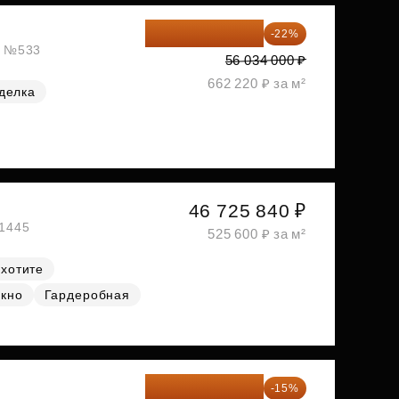
43 706 520 ₽
-22%
ж, №533
56 034 000 ₽
662 220 ₽ за м²
делка
46 725 840 ₽
№1445
525 600 ₽ за м²
 хотите
окно
Гардеробная
49 511 778 ₽
-15%