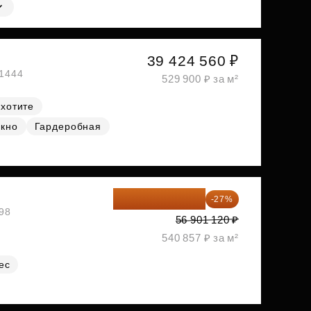
39 424 560 ₽
№1444
529 900 ₽ за м²
 хотите
окно
Гардеробная
41 537 818 ₽
-27%
№98
56 901 120 ₽
540 857 ₽ за м²
ес