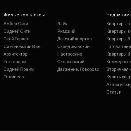
Жилые комплексы
Недвижим
Амбер Сити
Лэйк
Квартиры в
Сидней Сити
Римский
Квартиры в 
Скай Гарден
Датский квартал
Квартиры б
Симоновский Вал
Скандинавский
Готовая не
Архитектор
Настроение
Квартиры б
Роттердам
Сколковский
Коммерчес
Сидней Прайм
Движение. Говорово
Вторичная 
Режиссер
Купить ква
Акции и ски
Статьи