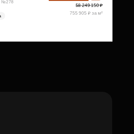
ж, №278
58 249 150 ₽
755 905 ₽ за м²
а