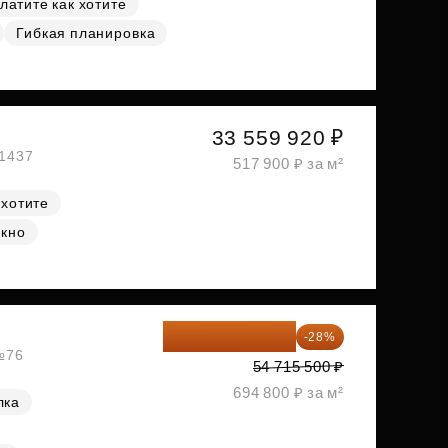
латите как хотите
Гибкая планировка
33 559 920 ₽
№1437
517 900 ₽ за м²
 хотите
окно
39 395 160 ₽
-28%
 №76
54 715 500 ₽
694 800 ₽ за м²
лка