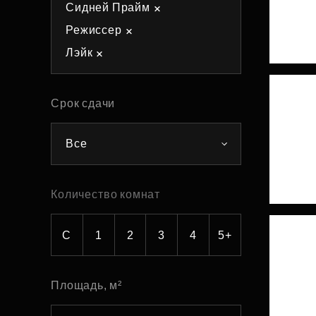
Сидней Прайм
Рефинансирование
Режиссер
Лэйк
Срок сдачи
Все
Количество комнат
С
1
2
3
4
5+
Площадь, м²