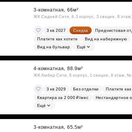
3-комнатная,
66м²
ЖК Сидней Сити, 6.3 корпус, 3 секция, 8 эта
3 кв 2027
Скидка
Предчистовая от
Платите как хотите
Вид на набережную
Вид на бульвар
Ещё
4-комнатная,
88.9м²
ЖК Амбер Сити, 6 корпус, 1 секция, 8 этаж, 
3 кв 2029
Без отделки
Платите как
Квартира за 2 000 ₽/мес
Нестандартное 
Ещё
3-комнатная,
65.5м²