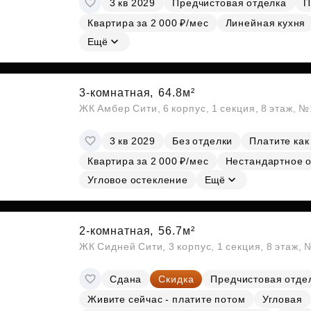
3 кв 2029
Предчистовая отделка
П
Субсидии
Квартира за 2 000 ₽/мес
Линейная кухня
Ещё
3-комнатная,
64.8м²
ЖК Амбер Сити, 6 корпус, 1 секция, 8 этаж, 
3 кв 2029
Без отделки
Платите как
Квартира за 2 000 ₽/мес
Нестандартное 
Угловое остекление
Ещё
2-комнатная,
56.7м²
ЖК Сидней Сити, 3 корпус, 1 секция, 8 этаж,
Сдана
Скидка
Предчистовая отде
Живите сейчас - платите потом
Угловая