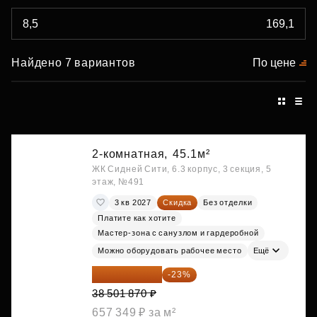
Найдено 7 вариантов
По цене
2-комнатная,
45.1м²
ЖК Сидней Сити, 6.3 корпус, 3 секция, 5
этаж, №491
3 кв 2027
Скидка
Без отделки
Платите как хотите
Мастер-зона с санузлом и гардеробной
Можно оборудовать рабочее место
Ещё
29 646 440 ₽
-23%
38 501 870 ₽
657 349 ₽ за м²