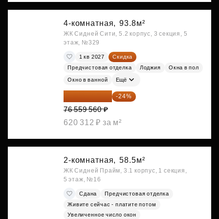
4-комнатная,
93.8м²
ЖК Сидней Сити, 5.2 корпус, 3 секция, 5
этаж, №329
1 кв 2027
Скидка
Предчистовая отделка
Лоджия
Окна в пол
Окно в ванной
Ещё
58 185 266 ₽
-24%
76 559 560 ₽
620 312 ₽ за м²
2-комнатная,
58.5м²
ЖК Сидней Прайм, 3.1 корпус, 1 секция,
5 этаж, №16
Сдана
Предчистовая отделка
Живите сейчас - платите потом
Увеличенное число окон