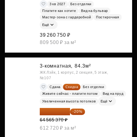
3 кв 2027
Без отделки
Платите как хотите
Вид на бульвар
Мастер-зона с гардеробной
Постирочная
Ещё
39 260 750 ₽
809 500 ₽ за м²
3-комнатная,
84.3м²
ЖК Лэйк, 1 корпус, 2 секция, 5 этаж,
№107
Сдана
Скидка
Без отделки
Живите сейчас - платите потом
Вид на пруд
Увеличенная высота потолков
Ещё
51 652 296 ₽
-20%
64 565 370 ₽
612 720 ₽ за м²