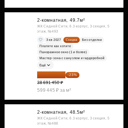
2-комнатная,
49.7м²
ЖК Сидней Сити, 6.3 корпус, 3 секция, 5
этаж, №493
3 кв 2027
Скидка
Без отделки
Платите как хотите
Панорамное окно (1 и более)
Мастер-зона с санузлом и гардеробной
Ещё
29 792 417 ₽
-23%
38 691 450 ₽
599 445 ₽ за м²
2-комнатная,
48.5м²
ЖК Сидней Сити, 6.3 корпус, 3 секция, 5
этаж, №488