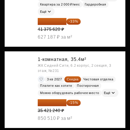
Квартира за 2 000 ₽/мес
Гардеробная
Ещё
27 721 665 ₽
-33%
41 375 620 ₽
627 187 ₽ за м²
1-комнатная,
35.4м²
ЖК Сидней Сити, 6.2 корпус, 2 секция, 3
этаж, №231
3 кв 2027
Скидка
Чистовая отделка
Платите как хотите
Постирочная
Можно оборудовать рабочее место
Ещё
30 108 054 ₽
-15%
35 421 240 ₽
850 510 ₽ за м²