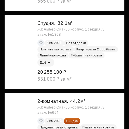
665 000 ₽ за м²
Студия,
32.1м²
ЖК Амбер Сити, 6 корпус, 1 секция, 3
этаж, №1358
3 кв 2029
Без отделки
Платите как хотите
Квартира за 2 000 ₽/мес
Линейная кухня
Гибкая планировка
Ещё
20 255 100 ₽
631 000 ₽ за м²
2-комнатная,
44.2м²
ЖК Амбер Сити, 5 корпус, 1 секция, 3
этаж, №654
2 кв 2028
Скидка
Предчистовая отделка
Платите как хотите