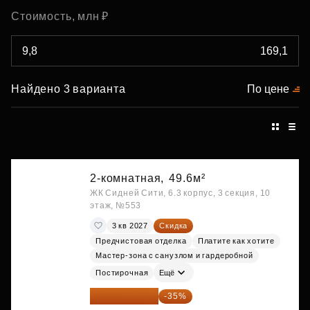
Стоимость, млн ₽
Найдено 3 варианта
По цене
2-комнатная,
49.6м²
ЖК Сидней Сити, 6.3 корпус, 3 секция, 10
этаж, №553
3 кв 2027
Скидка
Предчистовая отделка
Платите как хотите
Мастер-зона с санузлом и гардеробной
Постирочная
Ещё
28 158 416 ₽
-35%