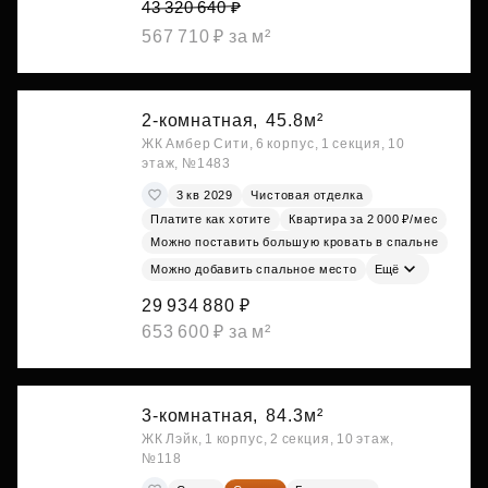
43 320 640 ₽
567 710 ₽ за м²
2-комнатная,
45.8м²
ЖК Амбер Сити, 6 корпус, 1 секция, 10
этаж, №1483
3 кв 2029
Чистовая отделка
Платите как хотите
Квартира за 2 000 ₽/мес
Можно поставить большую кровать в спальне
Можно добавить спальное место
Ещё
29 934 880 ₽
653 600 ₽ за м²
3-комнатная,
84.3м²
ЖК Лэйк, 1 корпус, 2 секция, 10 этаж,
№118