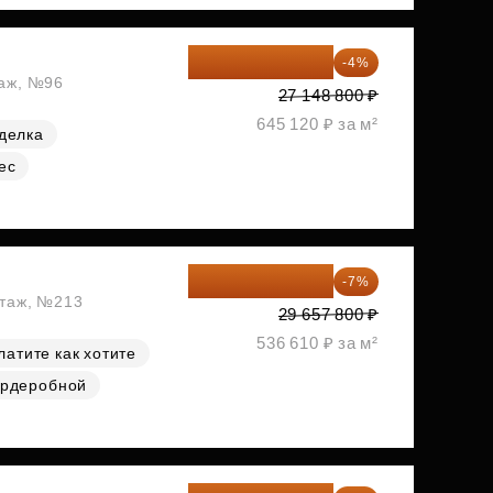
26 062 848 ₽
-4%
таж, №96
27 148 800 ₽
645 120 ₽ за м²
делка
ес
27 581 754 ₽
-7%
этаж, №213
29 657 800 ₽
536 610 ₽ за м²
латите как хотите
ардеробной