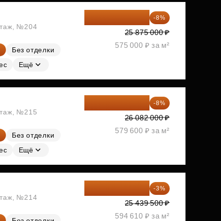
23 805 000 ₽
-8%
этаж, №204
25 875 000 ₽
575 000 ₽ за м²
Без отделки
ес
Ещё
23 995 440 ₽
-8%
этаж, №215
26 082 000 ₽
579 600 ₽ за м²
Без отделки
ес
Ещё
24 676 315 ₽
-3%
этаж, №214
25 439 500 ₽
594 610 ₽ за м²
Без отделки