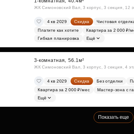
1-комнатная,
40.4м²
ЖК Симоновский Вал, 3 корпус, 3 секция, 12 
4 кв 2029
Скидка
Чистовая отделк
Платите как хотите
Квартира за 2 000 ₽/м
Гибкая планировка
Ещё
3-комнатная,
56.1м²
ЖК Симоновский Вал, 3 корпус, 3 секция, 4 э
4 кв 2029
Скидка
Без отделки
П
Квартира за 2 000 ₽/мес
Мастер-зона с г
Ещё
Показать еще