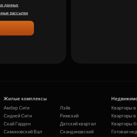
ых данных
нные рассылки
Жилые комплексы
Недвижим
Амбер Сити
Лэйк
Квартиры в
Сидней Сити
Римский
Квартиры в 
Скай Гарден
Датский квартал
Квартиры б
Симоновский Вал
Скандинавский
Готовая не