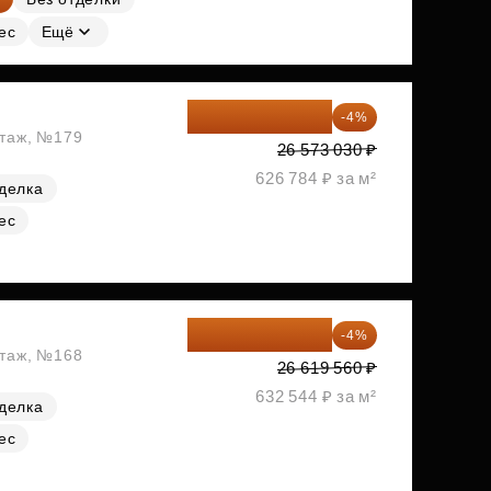
ес
Ещё
25 510 109 ₽
-4%
этаж, №179
26 573 030 ₽
626 784 ₽ за м²
делка
ес
25 554 778 ₽
-4%
этаж, №168
26 619 560 ₽
632 544 ₽ за м²
делка
ес