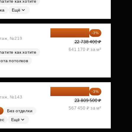
латите как хотите
ка
Ещё
22 056 248 ₽
-3%
этаж, №219
22 738 400 ₽
641 170 ₽ за м²
латите как хотите
ота потолков
23 095 215 ₽
-3%
этаж, №143
23 809 500 ₽
567 450 ₽ за м²
Без отделки
ес
Ещё