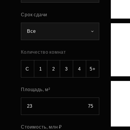
Рефинансирование
Срок сдачи
Все
Количество комнат
С
1
2
3
4
5+
Площадь, м²
Стоимость, млн ₽