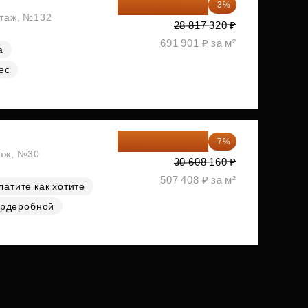
27 952 800 ₽
-3%
этаж, №132
28 817 320 ₽
691 901 ₽ за м²
а
ес
28 465 589 ₽
-7%
таж, №30
30 608 160 ₽
507 408 ₽ за м²
латите как хотите
ардеробной