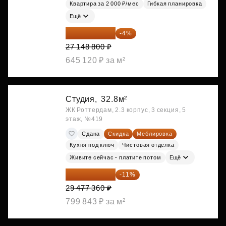
Квартира за 2 000 ₽/мес
Гибкая планировка
Ещё
26 062 848 ₽
-4%
27 148 800 ₽
645 120 ₽ за м²
Студия,
32.8м²
ЖК Роттердам, 2.3 корпус, 3 секция, 5
этаж, №419
Сдана
Скидка
Меблировка
Кухня под ключ
Чистовая отделка
Живите сейчас - платите потом
Ещё
26 234 850 ₽
-11%
29 477 360 ₽
799 843 ₽ за м²