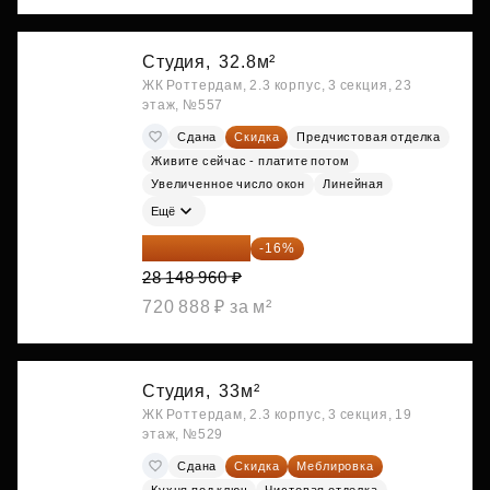
Студия,
32.8м²
ЖК Роттердам, 2.3 корпус, 3 секция, 23
этаж, №557
Сдана
Скидка
Предчистовая отделка
Живите сейчас - платите потом
Увеличенное число окон
Линейная
Ещё
23 645 126 ₽
-16%
28 148 960 ₽
720 888 ₽ за м²
Студия,
33м²
ЖК Роттердам, 2.3 корпус, 3 секция, 19
этаж, №529
Сдана
Скидка
Меблировка