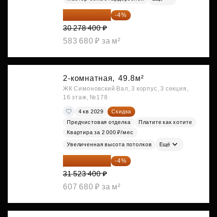
29 067 264 ₽
-4%
30 278 400 ₽
583 680 ₽ за м²
2-комнатная,
49.8м²
ЖК Симоновский Вал, 3 корпус, 3 секция,
16 этаж, №178
4 кв 2029
Скидка
Предчистовая отделка
Платите как хотите
Квартира за 2 000 ₽/мес
Увеличенная высота потолков
Ещё
30 262 464 ₽
-4%
31 523 400 ₽
607 680 ₽ за м²