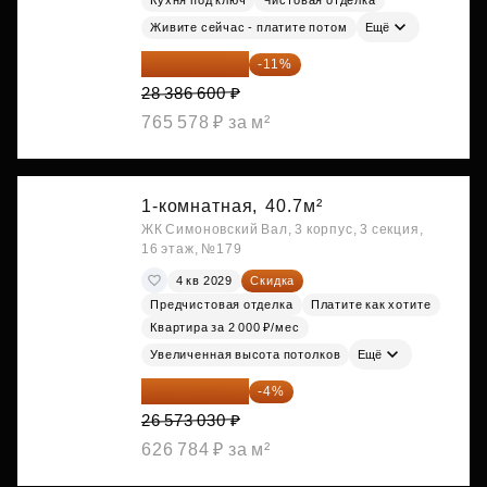
Кухня под ключ
Чистовая отделка
Живите сейчас - платите потом
Ещё
25 264 074 ₽
-11%
28 386 600 ₽
765 578 ₽ за м²
1-комнатная,
40.7м²
ЖК Симоновский Вал, 3 корпус, 3 секция,
16 этаж, №179
4 кв 2029
Скидка
Предчистовая отделка
Платите как хотите
Квартира за 2 000 ₽/мес
Увеличенная высота потолков
Ещё
25 510 109 ₽
-4%
26 573 030 ₽
626 784 ₽ за м²