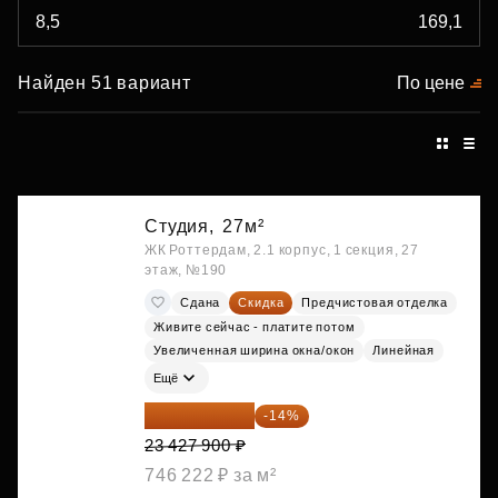
Найден 51 вариант
По цене
Студия,
27м²
ЖК Роттердам, 2.1 корпус, 1 секция, 27
этаж, №190
Сдана
Скидка
Предчистовая отделка
Живите сейчас - платите потом
Увеличенная ширина окна/окон
Линейная
Ещё
20 147 994 ₽
-14%
23 427 900 ₽
746 222 ₽ за м²