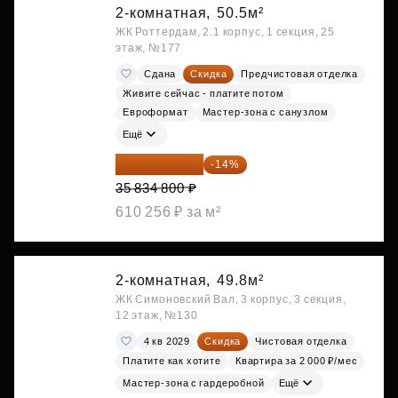
2-комнатная,
50.5м²
ЖК Роттердам, 2.1 корпус, 1 секция, 25
этаж, №177
Сдана
Скидка
Предчистовая отделка
Живите сейчас - платите потом
Евроформат
Мастер-зона с санузлом
Ещё
30 817 928 ₽
-14%
35 834 800 ₽
610 256 ₽ за м²
2-комнатная,
49.8м²
ЖК Симоновский Вал, 3 корпус, 3 секция,
12 этаж, №130
4 кв 2029
Скидка
Чистовая отделка
Платите как хотите
Квартира за 2 000 ₽/мес
Мастер-зона с гардеробной
Ещё