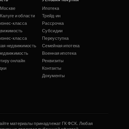
 Москве
Ипотека
Калуге и области
Трейд-ин
изнес-класса
Рассрочка
движимость
Субсидии
изнес-класса
Переуступка
кая недвижимость
Семейная ипотека
недвижимость
Военная ипотека
ртиру онлайн
Реквизиты
дки
Контакты
Документы
 сайте материалы принадлежат ГК ФСК. Любая