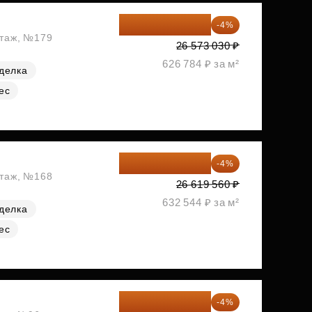
25 510 109 ₽
-4%
этаж, №179
26 573 030 ₽
626 784 ₽ за м²
делка
ес
25 554 778 ₽
-4%
этаж, №168
26 619 560 ₽
632 544 ₽ за м²
делка
ес
26 062 848 ₽
-4%