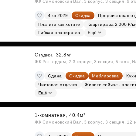
ЖК Симоновский Вал, 3 корпус, 3 секция, 9 э
4 кв 2029
Скидка
Предчистовая от
Платите как хотите
Квартира за 2 000 ₽/м
Гибкая планировка
Ещё
Студия,
32.8м²
ЖК Роттердам, 2.3 корпус, 3 секция, 5 этаж, 
Сдана
Скидка
Меблировка
Кухн
Чистовая отделка
Живите сейчас - плати
Ещё
1-комнатная,
40.4м²
ЖК Симоновский Вал, 3 корпус, 3 секция, 12 