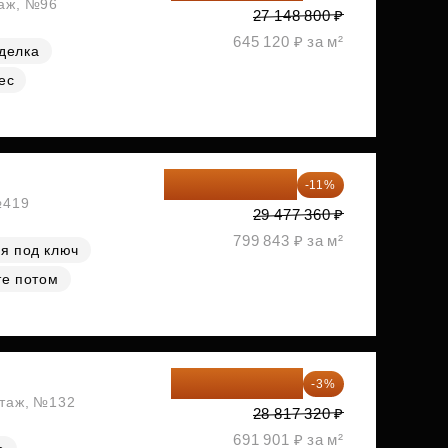
таж, №96
27 148 800 ₽
645 120 ₽ за м²
делка
ес
26 234 850 ₽
-11%
№419
29 477 360 ₽
799 843 ₽ за м²
я под ключ
те потом
27 952 800 ₽
-3%
этаж, №132
28 817 320 ₽
691 901 ₽ за м²