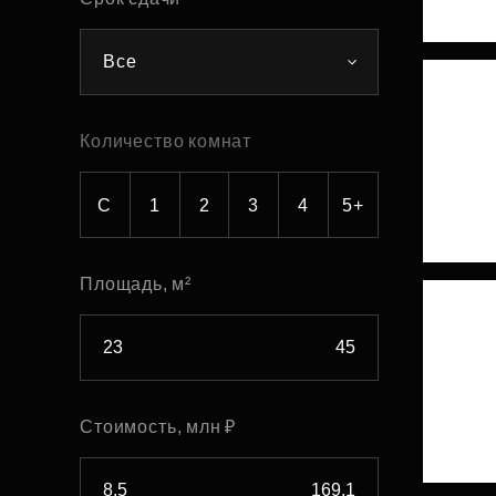
Рефинансирование
Все
Количество комнат
С
1
2
3
4
5+
Площадь, м²
Стоимость, млн ₽