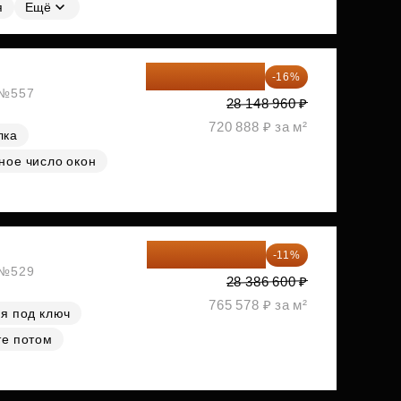
я
Ещё
23 645 126 ₽
-16%
, №557
28 148 960 ₽
720 888 ₽ за м²
лка
ное число окон
25 264 074 ₽
-11%
, №529
28 386 600 ₽
765 578 ₽ за м²
я под ключ
те потом