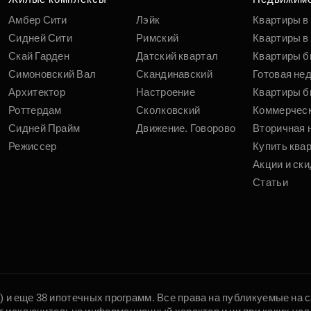
Амбер Сити
Лэйк
Квартиры в
Сидней Сити
Римский
Квартиры в 
Скай Гарден
Датский квартал
Квартиры б
Симоновский Вал
Скандинавский
Готовая не
Архитектор
Настроение
Квартиры б
Роттердам
Сколковский
Коммерчес
Сидней Прайм
Движение. Говорово
Вторичная 
Режиссер
Купить ква
Акции и ски
Статьи
5) и еще 38 ипотечных программ. Все права на публикуемые на