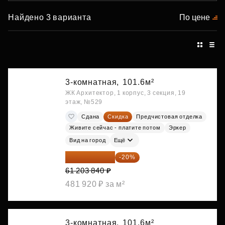
Найдено 3 варианта
По цене
3-комнатная,
101.6м²
ЖК Архитектор, 1 корпус, 3 секция, 19
этаж, №529
Сдана
Скидка
Предчистовая отделка
Живите сейчас - платите потом
Эркер
Вид на город
Ещё
48 963 072 ₽
-20%
61 203 840 ₽
481 920 ₽ за м²
3-комнатная,
101.6м²