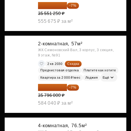
33 062 663 ₽
-7%
35 551 250 ₽
555 675 ₽ за м²
2-комнатная,
57м²
ЖК Симоновский Вал, 3 корпус, 3 секция,
9 этаж, №91
2 кв 2030
Скидка
Предчистовая отделка
Платите как хотите
Квартира за 2 000 ₽/мес
Лоджия
Ещё
33 290 280 ₽
-7%
35 796 000 ₽
584 040 ₽ за м²
4-комнатная,
76.5м²