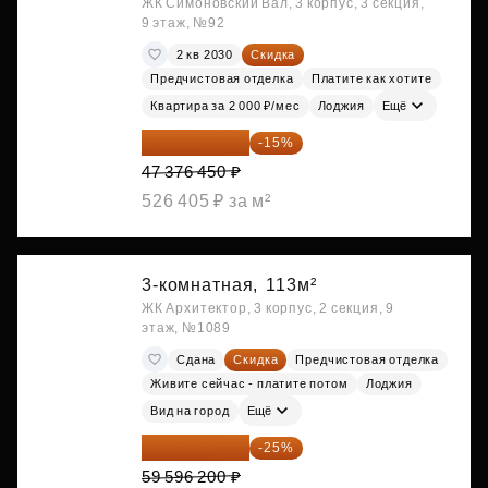
ЖК Симоновский Вал, 3 корпус, 3 секция,
9 этаж, №92
2 кв 2030
Скидка
Предчистовая отделка
Платите как хотите
Квартира за 2 000 ₽/мес
Лоджия
Ещё
40 269 983 ₽
-15%
47 376 450 ₽
526 405 ₽ за м²
3-комнатная,
113м²
ЖК Архитектор, 3 корпус, 2 секция, 9
этаж, №1089
Сдана
Скидка
Предчистовая отделка
Живите сейчас - платите потом
Лоджия
Вид на город
Ещё
44 697 150 ₽
-25%
59 596 200 ₽