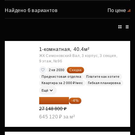
Найдено 6 вариантов
По цене
1-комнатная,
40.4м²
ЖК Симоновский Вал, 3 корпус, 3 секция,
9 этаж, №96
2 кв 2030
Скидка
Предчистовая отделка
Платите как хотите
Квартира за 2 000 ₽/мес
Гибкая планировка
Ещё
26 062 848 ₽
-4%
27 148 800 ₽
645 120 ₽ за м²