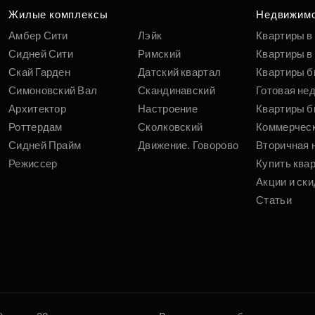
Жилые комплексы
Недвижим
Амбер Сити
Лэйк
Квартиры в
Сидней Сити
Римский
Квартиры в 
Скай Гарден
Датский квартал
Квартиры б
Симоновский Вал
Скандинавский
Готовая не
Архитектор
Настроение
Квартиры б
Роттердам
Сколковский
Коммерчес
Сидней Прайм
Движение. Говорово
Вторичная 
Режиссер
Купить ква
Акции и ски
Статьи