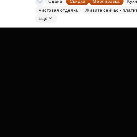
Сдана
Скидка
Меблировка
Кухн
Субсидии
Чистовая отделка
Живите сейчас - плати
Ещё