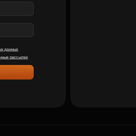
ых данных
нные рассылки