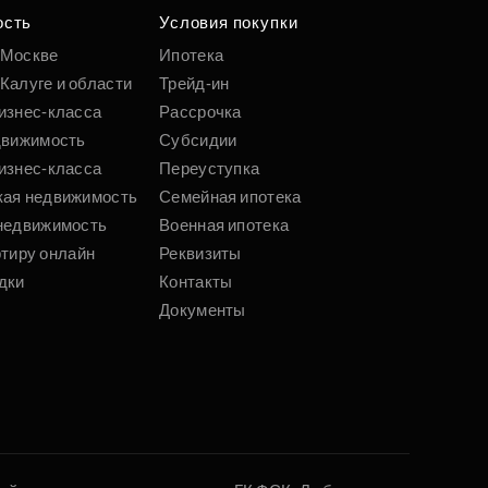
ость
Условия покупки
 Москве
Ипотека
Калуге и области
Трейд-ин
изнес-класса
Рассрочка
движимость
Субсидии
изнес-класса
Переуступка
кая недвижимость
Семейная ипотека
недвижимость
Военная ипотека
ртиру онлайн
Реквизиты
дки
Контакты
Документы