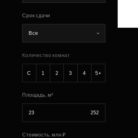
Рефинансирование
Срок сдачи
Все
Количество комнат
С
1
2
3
4
5+
Площадь, м²
Стоимость, млн ₽