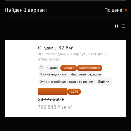
Найден 1 вариант
По цене
Студия,
32.8м²
ЖК Роттердам, 2.3 корпус, 3 секция, 5
этаж, №419
Сдана
Скидка
Меблировка
Кухня под ключ
Чистовая отделка
Живите сейчас - платите потом
Ещё
26 234 850 ₽
-11%
29 477 360 ₽
799 843 ₽ за м²