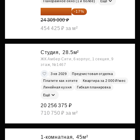
Панорамное окно (1 и более)
Ещё
20 176 470 ₽
-17%
24 309 000 ₽
454 425 ₽ за м²
Студия,
28.5м²
ЖК Амбер Сити, 6 корпус, 1 секция, 9
этаж, №1467
3 кв 2029
Предчистовая отделка
Платите как хотите
Квартира за 2 000 ₽/мес
Линейная кухня
Гибкая планировка
Ещё
20 256 375 ₽
710 750 ₽ за м²
1-комнатная,
45м²