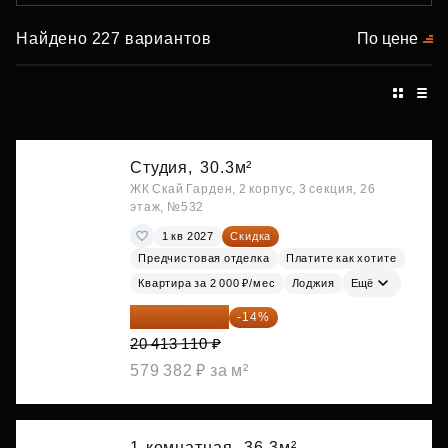
Найдено 227 вариантов
По цене
Студия,
30.3м²
ЖК Скай Гарден, 2 корпус, 3 секция, 26
этаж, №532
1 кв 2027
Скидка
Предчистовая отделка
Платите как хотите
Квартира за 2 000 ₽/мес
Лоджия
Ещё
17 555 275 ₽
-14%
20 413 110 ₽
579 382 ₽ за м²
1-комнатная,
36.3м²