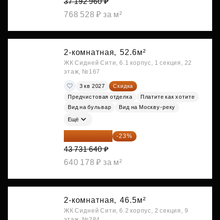
37 192 960 ₽
768 528 ₽ за м²
2-комнатная,
52.6м²
ЖК Сидней Сити, 6.1 корпус, 1 секция, 22
этаж, №167
3 кв 2027
Скидка
Предчистовая отделка
Платите как хотите
Вид на бульвар
Вид на Москву-реку
Ещё
33 673 363 ₽
-23%
43 731 640 ₽
640 178 ₽ за м²
2-комнатная,
46.5м²
ЖК Сидней Сити, 6.2 корпус, 2 секция, 9
этаж, №284