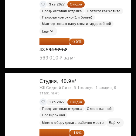
3 кв 2027
Скидка
Предчистовая отделка
Платите как хотите
Панорамное окно (1 и более)
Мастер-зона с санузлом и гардеробной
Ещё
28 336 698 ₽
-35%
43 594 920 ₽
569 010 ₽ за м²
Студия,
40.9м²
ЖК Сидней Сити, 5.1 корпус, 1 секция, 9
этаж, №45
1 кв 2027
Скидка
Предчистовая отделка
Окно в ванной
Постирочная
Можно оборудовать рабочее место
Ещё
28 972 415 ₽
-16%