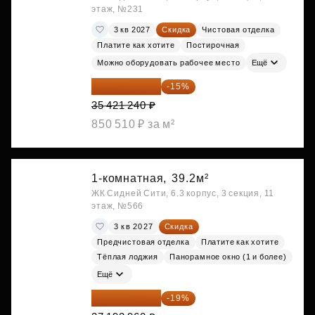
этаж, №231
3 кв 2027
Скидка
Чистовая отделка
Платите как хотите
Постирочная
Можно оборудовать рабочее место
Ещё
30 108 054 ₽
-15%
35 421 240 ₽
850 510 ₽ за м²
1-комнатная,
39.2м²
ЖК Сидней Сити, 6.3 корпус, 3 секция, 11
этаж, №566
3 кв 2027
Скидка
Предчистовая отделка
Платите как хотите
Тёплая лоджия
Панорамное окно (1 и более)
Ещё
30 126 298 ₽
-19%