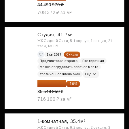
34 490 970 ₽
708 372 ₽ за м²
Студия,
41.7м²
ЖК Сидней Сити, 5.1 корпус, 1 секция, 21
этаж, №115
1 кв 2027
Скидка
Предчистовая отделка
Постирочная
Можно оборудовать рабочее место
Увеличенное число окон
Ещё
29 861 370 ₽
-16%
35 549 250 ₽
716 100 ₽ за м²
1-комнатная,
35.4м²
ЖК Сидней Сити, 6.2 корпус, 2 секция, 3