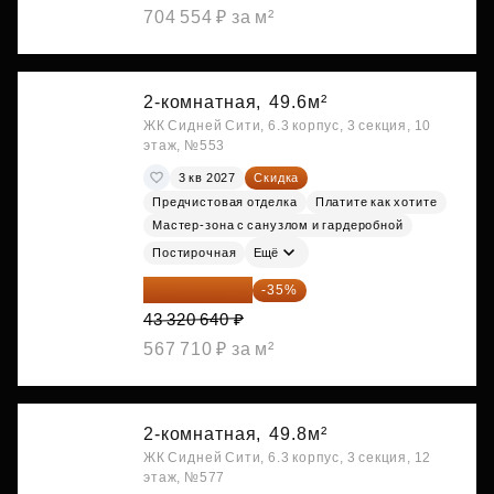
704 554 ₽ за м²
2-комнатная,
49.6м²
ЖК Сидней Сити, 6.3 корпус, 3 секция, 10
этаж, №553
3 кв 2027
Скидка
Предчистовая отделка
Платите как хотите
Мастер-зона с санузлом и гардеробной
Постирочная
Ещё
28 158 416 ₽
-35%
43 320 640 ₽
567 710 ₽ за м²
2-комнатная,
49.8м²
ЖК Сидней Сити, 6.3 корпус, 3 секция, 12
этаж, №577