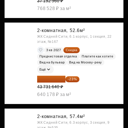
37 192 960 ₽
768 528 ₽ за м²
2-комнатная,
52.6м²
ЖК Сидней Сити, 6.1 корпус, 1 секция, 22
этаж, №167
3 кв 2027
Скидка
Предчистовая отделка
Платите как хотите
Вид на бульвар
Вид на Москву-реку
Ещё
33 673 363 ₽
-23%
43 731 640 ₽
640 178 ₽ за м²
2-комнатная,
57.4м²
ЖК Сидней Сити, 6.3 корпус, 3 секция, 9
этаж, №535