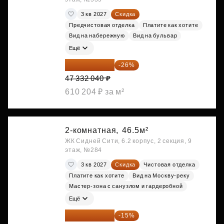
3 кв 2027
Скидка
Предчистовая отделка
Платите как хотите
Вид на набережную
Вид на бульвар
Ещё
35 025 710 ₽
-26%
47 332 040 ₽
610 204 ₽ за м²
2-комнатная,
46.5м²
ЖК Сидней Сити, 6.2 корпус, 2 секция, 9
этаж, №284
3 кв 2027
Скидка
Чистовая отделка
Платите как хотите
Вид на Москву-реку
Мастер-зона с санузлом и гардеробной
Ещё
36 366 953 ₽
-15%