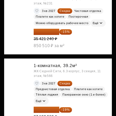
этаж, №231
3 кв 2027
Скидка
Чистовая отделка
Платите как хотите
Постирочная
Можно оборудовать рабочее место
Ещё
30 108 054 ₽
-15%
35 421 240 ₽
850 510 ₽ за м²
1-комнатная,
39.2м²
ЖК Сидней Сити, 6.3 корпус, 3 секция, 11
этаж, №566
3 кв 2027
Скидка
Предчистовая отделка
Платите как хотите
Тёплая лоджия
Панорамное окно (1 и более)
Ещё
30 126 298 ₽
-19%