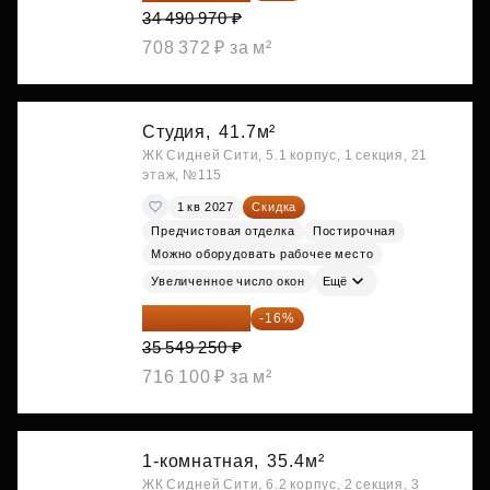
34 490 970 ₽
708 372 ₽ за м²
Студия,
41.7м²
ЖК Сидней Сити, 5.1 корпус, 1 секция, 21
этаж, №115
1 кв 2027
Скидка
Предчистовая отделка
Постирочная
Можно оборудовать рабочее место
Увеличенное число окон
Ещё
29 861 370 ₽
-16%
35 549 250 ₽
716 100 ₽ за м²
1-комнатная,
35.4м²
ЖК Сидней Сити, 6.2 корпус, 2 секция, 3