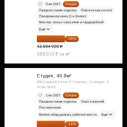
3 кв 2027
Скидка
Предчистовая отделка
Платите как хотите
Панорамное окно (1 и более)
Мастер-зона с санузлом и гардеробной
Ещё
28 336 698 ₽
-35%
43 594 920 ₽
569 010 ₽ за м²
Студия,
40.9м²
ЖК Сидней Сити, 5.1 корпус, 1 секция, 9
этаж, №45
1 кв 2027
Скидка
Предчистовая отделка
Окно в ванной
Постирочная
Можно оборудовать рабочее место
Ещё
28 972 415 ₽
-16%