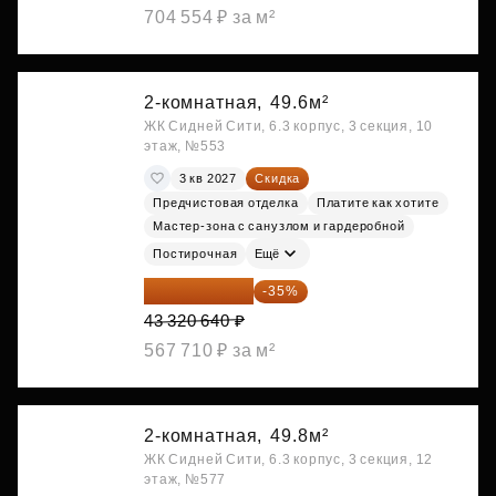
704 554 ₽ за м²
2-комнатная,
49.6м²
ЖК Сидней Сити, 6.3 корпус, 3 секция, 10
этаж, №553
3 кв 2027
Скидка
Предчистовая отделка
Платите как хотите
Мастер-зона с санузлом и гардеробной
Постирочная
Ещё
28 158 416 ₽
-35%
43 320 640 ₽
567 710 ₽ за м²
2-комнатная,
49.8м²
ЖК Сидней Сити, 6.3 корпус, 3 секция, 12
этаж, №577