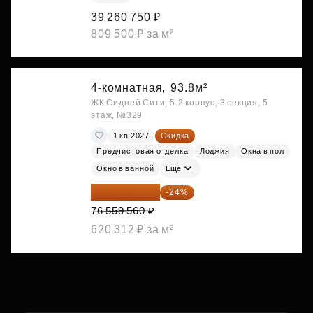
39 260 750 ₽
809 500 ₽ за м²
4-комнатная,
93.8м²
ЖК Сидней Сити, 5.2 корпус, 3 секция, 5
этаж, №329
1 кв 2027
Скидка
Предчистовая отделка
Лоджия
Окна в пол
Окно в ванной
Ещё
58 185 266 ₽
-24%
76 559 560 ₽
620 312 ₽ за м²