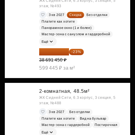
ЖК Сидней Сити, 6.3 корпус, 3 секция, 5
этаж, №493
3 кв 2027
Скидка
Без отделки
Платите как хотите
Панорамное окно (1 и более)
Мастер-зона с санузлом и гардеробной
Ещё
29 792 417 ₽
-23%
38 691 450 ₽
599 445 ₽ за м²
2-комнатная,
48.5м²
ЖК Сидней Сити, 6.3 корпус, 3 секция, 5
этаж, №488
3 кв 2027
Без отделки
Платите как хотите
Вид на бульвар
Мастер-зона с гардеробной
Постирочная
Ещё