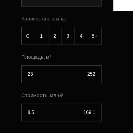
Рефинансирование
Количество комнат
С
1
2
3
4
5+
Площадь, м²
Стоимость, млн ₽