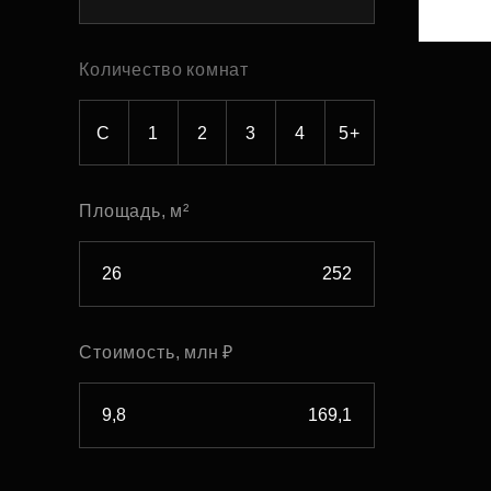
Рефинансирование
Количество комнат
С
1
2
3
4
5+
Площадь, м²
Стоимость, млн ₽