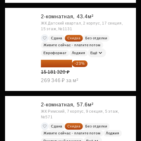
2-комнатная,
43.4м²
ЖК Датский квартал, 2 корпус, 17 секция,
15 этаж, №1131
Сдана
Скидка
Без отделки
Живите сейчас - платите потом
Евроформат
Лоджия
Ещё
11 689 616 ₽
-23%
15 181 320 ₽
269 346 ₽ за м²
2-комнатная,
57.6м²
ЖК Римский, 7 корпус, 9 секция, 5 этаж,
№571
Сдана
Скидка
Без отделки
Живите сейчас - платите потом
Лоджия
Раздельный санузел
Ещё