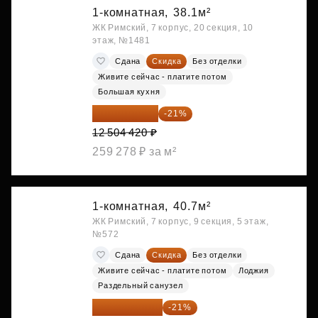
1-комнатная,
38.1м²
ЖК Римский, 7 корпус, 20 секция, 10
этаж, №1481
Сдана
Скидка
Без отделки
Живите сейчас - платите потом
Большая кухня
9 878 492 ₽
-21%
12 504 420 ₽
259 278 ₽ за м²
1-комнатная,
40.7м²
ЖК Римский, 7 корпус, 9 секция, 5 этаж,
№572
Сдана
Скидка
Без отделки
Живите сейчас - платите потом
Лоджия
Раздельный санузел
10 176 425 ₽
-21%