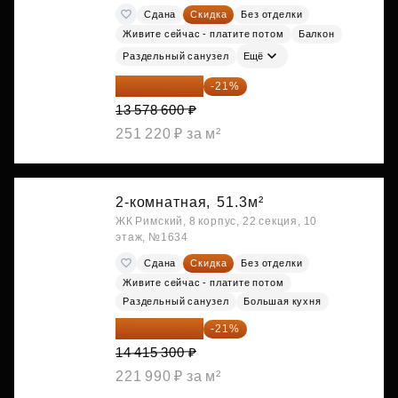
Сдана
Скидка
Без отделки
Живите сейчас - платите потом
Балкон
Раздельный санузел
Ещё
10 727 094 ₽
-21%
13 578 600 ₽
251 220 ₽ за м²
2-комнатная,
51.3м²
ЖК Римский, 8 корпус, 22 секция, 10
этаж, №1634
Сдана
Скидка
Без отделки
Живите сейчас - платите потом
Раздельный санузел
Большая кухня
11 388 087 ₽
-21%
14 415 300 ₽
221 990 ₽ за м²