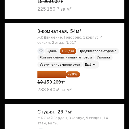
18 069 000 ₽
225 150 ₽ за м²
3-комнатная,
54м²
ЖК Движение. Говорово, 1 корпус, 4
секция, 2 этаж, №517
Сданы
Скидка
Предчистовая отделка
Живите сейчас - платите потом
Угловая
Увеличенное число окон
Ещё
15 327 360 ₽
-20%
19 159 200 ₽
283 840 ₽ за м²
Студия,
26.7м²
ЖК Скай Гарден, 3 корпус, 5 секция, 14
этаж, №796