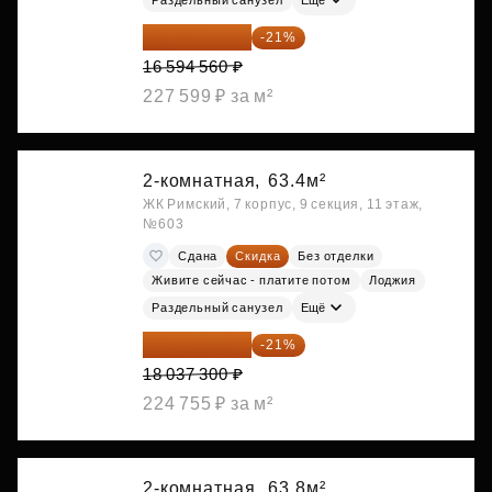
13 109 702 ₽
-21%
16 594 560 ₽
227 599 ₽ за м²
2-комнатная,
63.4м²
ЖК Римский, 7 корпус, 9 секция, 11 этаж,
№603
Сдана
Скидка
Без отделки
Живите сейчас - платите потом
Лоджия
Раздельный санузел
Ещё
14 249 467 ₽
-21%
18 037 300 ₽
224 755 ₽ за м²
2-комнатная,
63.8м²