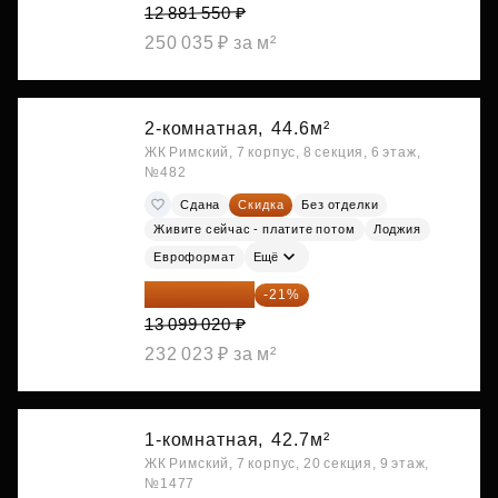
12 881 550 ₽
250 035 ₽ за м²
2-комнатная,
44.6м²
ЖК Римский, 7 корпус, 8 секция, 6 этаж,
№482
Сдана
Скидка
Без отделки
Живите сейчас - платите потом
Лоджия
Евроформат
Ещё
10 348 226 ₽
-21%
13 099 020 ₽
232 023 ₽ за м²
1-комнатная,
42.7м²
ЖК Римский, 7 корпус, 20 секция, 9 этаж,
№1477