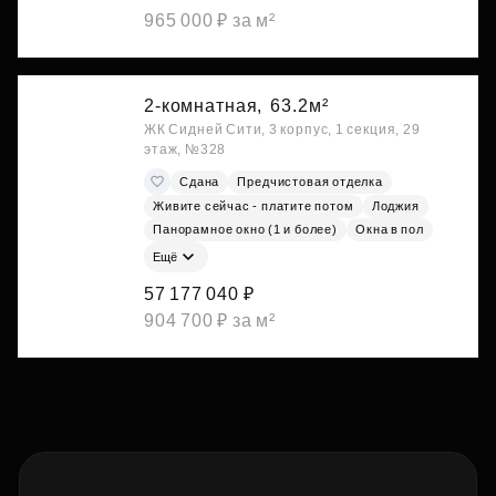
965 000 ₽ за м²
2-комнатная,
63.2м²
ЖК Сидней Сити, 3 корпус, 1 секция, 29
этаж, №328
Сдана
Предчистовая отделка
Живите сейчас - платите потом
Лоджия
Панорамное окно (1 и более)
Окна в пол
Ещё
57 177 040 ₽
904 700 ₽ за м²