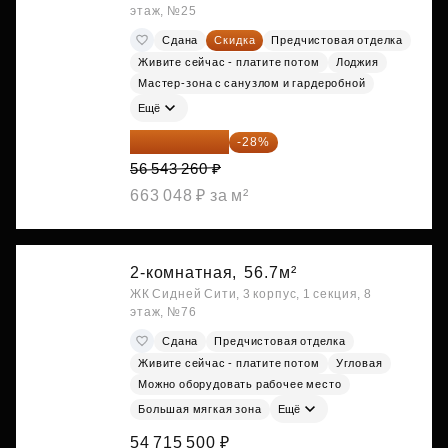
этаж, №25
Сдана
Скидка
Предчистовая отделка
Живите сейчас - платите потом
Лоджия
Мастер-зона с санузлом и гардеробной
Ещё
40 711 147 ₽
-28%
56 543 260 ₽
663 048 ₽ за м²
2-комнатная,
56.7м²
ЖК Сидней Сити, 3 корпус, 1 секция, 8
этаж, №76
Сдана
Предчистовая отделка
Живите сейчас - платите потом
Угловая
Можно оборудовать рабочее место
Большая мягкая зона
Ещё
54 715 500 ₽